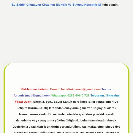
Ev Sahibi Çıkmayan Kiracının Elektrik Ve Suyunu Kesebilir Mi
için
admin
el
tulipbet giriş
Reklam ve İletişim:
E-mail:
backlinkpaneli@gmail.com
Teams:
forumhizmeti@gmail.com
Whatsapp: 0262 606 0 726
Telegram: @karabul
Yasal Uyarı:
Sitemiz, 5651 Sayılı Kanun gereğince Bilgi Teknolojileri ve
İletişim Kurumu (BTK) tarafından onaylanmış bir Yer Sağlayıcı olarak
hizmet vermektedir. Bu nedenle, sitedeki içerikleri proaktif olarak
denetleme veya araştırma yükümlülüğümüz bulunmamaktadır. Ancak,
üyelerimiz yazdıkları içeriklerin sorumluluğunu taşımakta olup, siteye üye
olarak bu sorumluluğu kabul etmiş sayılırlar. Bu internet sitesi, herhangi