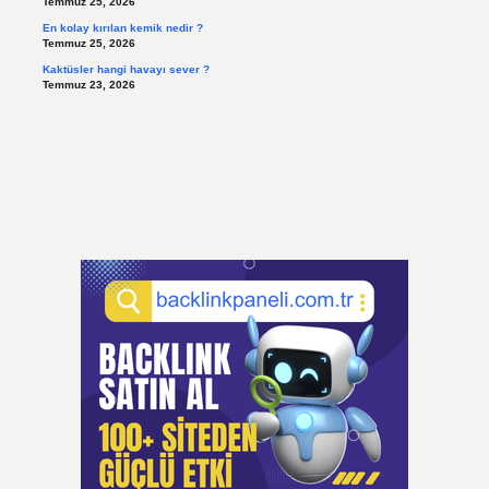
Temmuz 25, 2026
En kolay kırılan kemik nedir ?
Temmuz 25, 2026
Kaktüsler hangi havayı sever ?
Temmuz 23, 2026