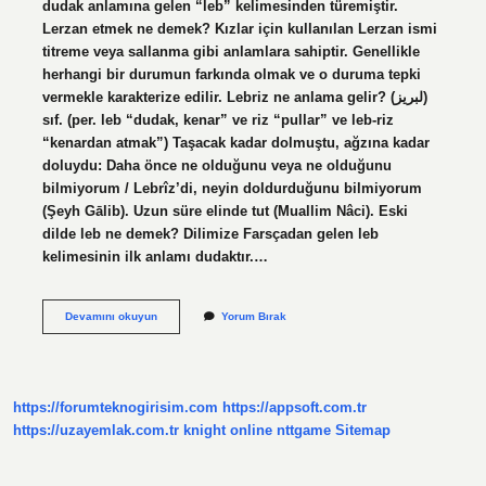
dudak anlamına gelen “leb” kelimesinden türemiştir.
Lerzan etmek ne demek? Kızlar için kullanılan Lerzan ismi
titreme veya sallanma gibi anlamlara sahiptir. Genellikle
herhangi bir durumun farkında olmak ve o duruma tepki
vermekle karakterize edilir. Lebriz ne anlama gelir? (ﻟﺒﺮﻳﺰ)
sıf. (per. leb “dudak, kenar” ve riz “pullar” ve leb-riz
“kenardan atmak”) Taşacak kadar dolmuştu, ağzına kadar
doluydu: Daha önce ne olduğunu veya ne olduğunu
bilmiyorum / Lebrîz’di, neyin doldurduğunu bilmiyorum
(Şeyh Gālib). Uzun süre elinde tut (Muallim Nâci). Eski
dilde leb ne demek? Dilimize Farsçadan gelen leb
kelimesinin ilk anlamı dudaktır.…
Lebriz
Devamını okuyun
Yorum Bırak
Etmek
Ne
Demek
https://forumteknogirisim.com
https://appsoft.com.tr
https://uzayemlak.com.tr
knight online
nttgame
Sitemap