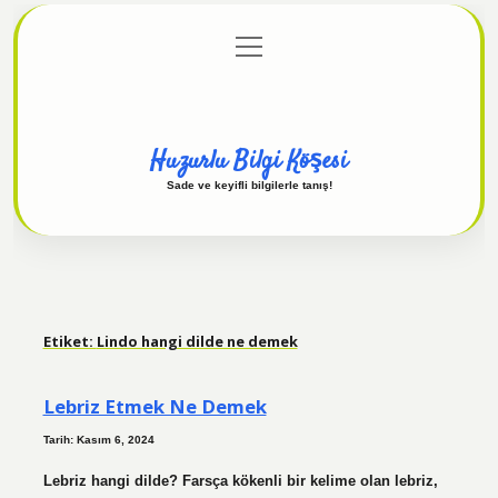
menüyü
Anasayfa
Gizlilik Politikası
Yasal Uyarı
aç
Hakkımızda
Huzurlu Bilgi Köşesi
Sade ve keyifli bilgilerle tanış!
Etiket:
Lindo hangi dilde ne demek
Lebriz Etmek Ne Demek
Tarih: Kasım 6, 2024
Lebriz hangi dilde? Farsça kökenli bir kelime olan lebriz,