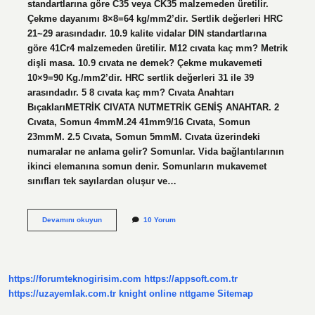
standartlarına göre C35 veya CK35 malzemeden üretilir.
Çekme dayanımı 8×8=64 kg/mm2’dir. Sertlik değerleri HRC
21~29 arasındadır. 10.9 kalite vidalar DIN standartlarına
göre 41Cr4 malzemeden üretilir. M12 cıvata kaç mm? Metrik
dişli masa. 10.9 cıvata ne demek? Çekme mukavemeti
10×9=90 Kg./mm2’dir. HRC sertlik değerleri 31 ile 39
arasındadır. 5 8 cıvata kaç mm? Cıvata Anahtarı
BıçaklarıMETRİK CIVATA NUTMETRİK GENİŞ ANAHTAR. 2
Cıvata, Somun 4mmM.24 41mm9/16 Cıvata, Somun
23mmM. 2.5 Cıvata, Somun 5mmM. Cıvata üzerindeki
numaralar ne anlama gelir? Somunlar. Vida bağlantılarının
ikinci elemanına somun denir. Somunların mukavemet
sınıfları tek sayılardan oluşur ve…
Cıvata
Devamını okuyun
10 Yorum
Ölçüsü
Nasıl
Okunur
https://forumteknogirisim.com
https://appsoft.com.tr
https://uzayemlak.com.tr
knight online
nttgame
Sitemap