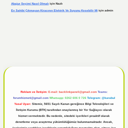
Abajur Seçimi Nasıl Olmalı
için
Nazlı
Ev Sahibi Çıkmayan Kiracının Elektrik Ve Suyunu Kesebilir Mi
için
admin
t giriş
Reklam ve İletişim:
E-mail:
backlinkpaneli@gmail.com
Teams:
forumhizmeti@gmail.com
Whatsapp: 0262 606 0 726
Telegram: @karabul
Yasal Uyarı:
Sitemiz, 5651 Sayılı Kanun gereğince Bilgi Teknolojileri ve
İletişim Kurumu (BTK) tarafından onaylanmış bir Yer Sağlayıcı olarak
hizmet vermektedir. Bu nedenle, sitedeki içerikleri proaktif olarak
denetleme veya araştırma yükümlülüğümüz bulunmamaktadır. Ancak,
üyelerimiz yazdıkları içeriklerin sorumluluğunu taşımakta olup, siteye üye