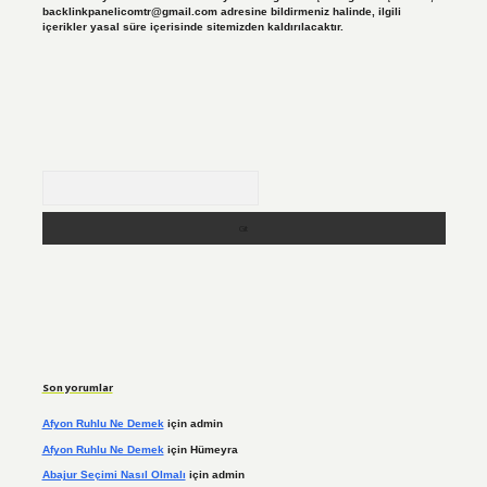
backlinkpanelicomtr@gmail.com
adresine bildirmeniz halinde, ilgili
içerikler yasal süre içerisinde sitemizden kaldırılacaktır.
Arama
Son yorumlar
Afyon Ruhlu Ne Demek
için
admin
Afyon Ruhlu Ne Demek
için
Hümeyra
Abajur Seçimi Nasıl Olmalı
için
admin