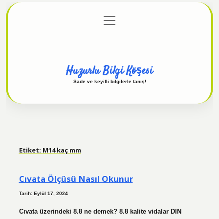
menüyü
Anasayfa
Gizlilik Politikası
Yasal Uyarı
aç
Hakkımızda
Huzurlu Bilgi Köşesi
Sade ve keyifli bilgilerle tanış!
Etiket:
M14 kaç mm
Cıvata Ölçüsü Nasıl Okunur
Tarih: Eylül 17, 2024
Cıvata üzerindeki 8.8 ne demek? 8.8 kalite vidalar DIN