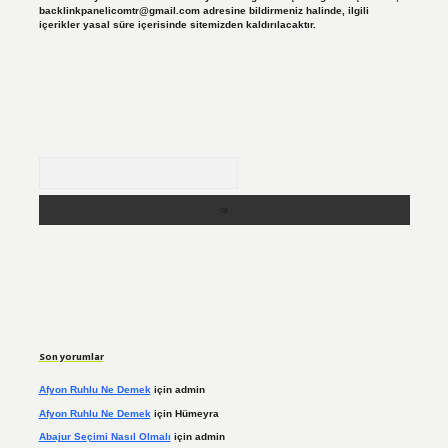
backlinkpanelicomtr@gmail.com
adresine bildirmeniz halinde, ilgili
içerikler yasal süre içerisinde sitemizden kaldırılacaktır.
Arama
Son yorumlar
Afyon Ruhlu Ne Demek
için
admin
Afyon Ruhlu Ne Demek
için
Hümeyra
Abajur Seçimi Nasıl Olmalı
için
admin