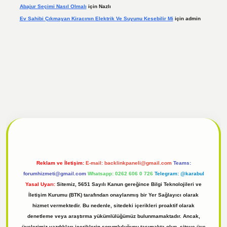
Abajur Seçimi Nasıl Olmalı
için
Nazlı
Ev Sahibi Çıkmayan Kiracının Elektrik Ve Suyunu Kesebilir Mi
için
admin
 giriş
Reklam ve İletişim:
E-mail:
backlinkpaneli@gmail.com
Teams:
forumhizmeti@gmail.com
Whatsapp: 0262 606 0 726
Telegram: @karabul
Yasal Uyarı:
Sitemiz, 5651 Sayılı Kanun gereğince Bilgi Teknolojileri ve
İletişim Kurumu (BTK) tarafından onaylanmış bir Yer Sağlayıcı olarak
hizmet vermektedir. Bu nedenle, sitedeki içerikleri proaktif olarak
denetleme veya araştırma yükümlülüğümüz bulunmamaktadır. Ancak,
üyelerimiz yazdıkları içeriklerin sorumluluğunu taşımakta olup, siteye üye