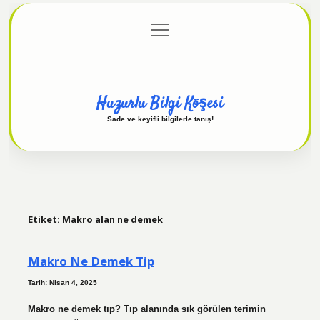
menüyü
Anasayfa
Gizlilik Politikası
Yasal Uyarı
aç
Hakkımızda
Huzurlu Bilgi Köşesi
Sade ve keyifli bilgilerle tanış!
Etiket:
Makro alan ne demek
Makro Ne Demek Tip
Tarih: Nisan 4, 2025
Makro ne demek tıp? Tıp alanında sık görülen terimin