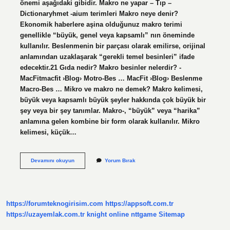
önemi aşağıdaki gibidir. Makro ne yapar – Tıp –
Dictionaryhmet -aium terimleri Makro neye denir?
Ekonomik haberlere aşina olduğunuz makro terimi
genellikle “büyük, genel veya kapsamlı” nın öneminde
kullanılır. Beslenmenin bir parçası olarak emilirse, orijinal
anlamından uzaklaşarak “gerekli temel besinleri” ifade
edecektir.21 Gıda nedir? Makro besinler nelerdir? -
MacFitmacfit ›Blog› Motro-Bes … MacFit ›Blog› Beslenme
Macro-Bes … Mikro ve makro ne demek? Makro kelimesi,
büyük veya kapsamlı büyük şeyler hakkında çok büyük bir
şey veya bir şey tanımlar. Makro-, “büyük” veya “harika”
anlamına gelen kombine bir form olarak kullanılır. Mikro
kelimesi, küçük…
Makro
Devamını okuyun
Yorum Bırak
Ne
Demek
Tip
https://forumteknogirisim.com
https://appsoft.com.tr
https://uzayemlak.com.tr
knight online
nttgame
Sitemap