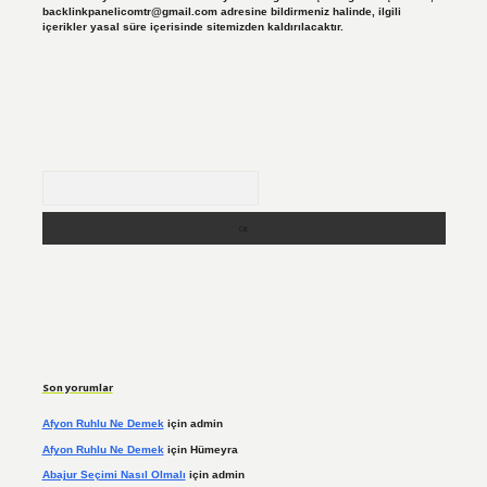
backlinkpanelicomtr@gmail.com
adresine bildirmeniz halinde, ilgili
içerikler yasal süre içerisinde sitemizden kaldırılacaktır.
Arama
Son yorumlar
Afyon Ruhlu Ne Demek
için
admin
Afyon Ruhlu Ne Demek
için
Hümeyra
Abajur Seçimi Nasıl Olmalı
için
admin