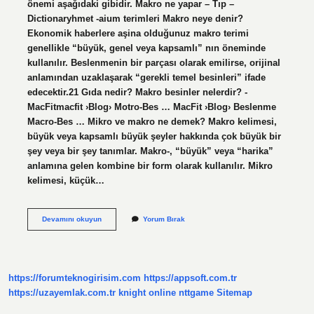
önemi aşağıdaki gibidir. Makro ne yapar – Tıp –
Dictionaryhmet -aium terimleri Makro neye denir?
Ekonomik haberlere aşina olduğunuz makro terimi
genellikle “büyük, genel veya kapsamlı” nın öneminde
kullanılır. Beslenmenin bir parçası olarak emilirse, orijinal
anlamından uzaklaşarak “gerekli temel besinleri” ifade
edecektir.21 Gıda nedir? Makro besinler nelerdir? -
MacFitmacfit ›Blog› Motro-Bes … MacFit ›Blog› Beslenme
Macro-Bes … Mikro ve makro ne demek? Makro kelimesi,
büyük veya kapsamlı büyük şeyler hakkında çok büyük bir
şey veya bir şey tanımlar. Makro-, “büyük” veya “harika”
anlamına gelen kombine bir form olarak kullanılır. Mikro
kelimesi, küçük…
Makro
Devamını okuyun
Yorum Bırak
Ne
Demek
Tip
https://forumteknogirisim.com
https://appsoft.com.tr
https://uzayemlak.com.tr
knight online
nttgame
Sitemap