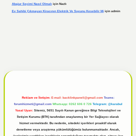
Abajur Seçimi Nasıl Olmalı
için
Nazlı
Ev Sahibi Çıkmayan Kiracının Elektrik Ve Suyunu Kesebilir Mi
için
admin
giriş
Reklam ve İletişim:
E-mail:
backlinkpaneli@gmail.com
Teams:
forumhizmeti@gmail.com
Whatsapp: 0262 606 0 726
Telegram: @karabul
Yasal Uyarı:
Sitemiz, 5651 Sayılı Kanun gereğince Bilgi Teknolojileri ve
İletişim Kurumu (BTK) tarafından onaylanmış bir Yer Sağlayıcı olarak
hizmet vermektedir. Bu nedenle, sitedeki içerikleri proaktif olarak
denetleme veya araştırma yükümlülüğümüz bulunmamaktadır. Ancak,
üyelerimiz yazdıkları içeriklerin sorumluluğunu taşımakta olup, siteye üye