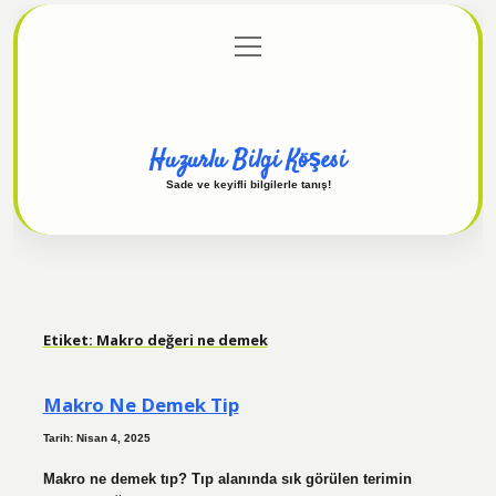
menüyü
Anasayfa
Gizlilik Politikası
Yasal Uyarı
aç
Hakkımızda
Huzurlu Bilgi Köşesi
Sade ve keyifli bilgilerle tanış!
Etiket:
Makro değeri ne demek
Makro Ne Demek Tip
Tarih: Nisan 4, 2025
Makro ne demek tıp? Tıp alanında sık görülen terimin