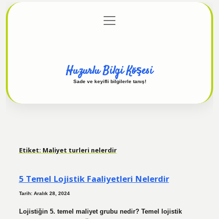
menüyü
Anasayfa
Gizlilik Politikası
Yasal Uyarı
aç
Hakkımızda
Huzurlu Bilgi Köşesi
Sade ve keyifli bilgilerle tanış!
Etiket:
Maliyet turleri nelerdir
5 Temel Lojistik Faaliyetleri Nelerdir
Tarih: Aralık 28, 2024
Lojistiğin 5. temel maliyet grubu nedir? Temel lojistik