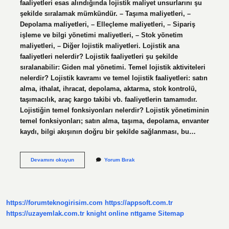
faaliyetleri esas alındığında lojistik maliyet unsurlarını şu
şekilde sıralamak mümkündür. – Taşıma maliyetleri, –
Depolama maliyetleri, – Elleçleme maliyetleri, – Sipariş
işleme ve bilgi yönetimi maliyetleri, – Stok yönetim
maliyetleri, – Diğer lojistik maliyetleri. Lojistik ana
faaliyetleri nelerdir? Lojistik faaliyetleri şu şekilde
sıralanabilir: Giden mal yönetimi. Temel lojistik aktiviteleri
nelerdir? Lojistik kavramı ve temel lojistik faaliyetleri: satın
alma, ithalat, ihracat, depolama, aktarma, stok kontrolü,
taşımacılık, araç kargo takibi vb. faaliyetlerin tamamıdır.
Lojistiğin temel fonksiyonları nelerdir? Lojistik yönetiminin
temel fonksiyonları; satın alma, taşıma, depolama, envanter
kaydı, bilgi akışının doğru bir şekilde sağlanması, bu…
5
Devamını okuyun
Yorum Bırak
Temel
Lojistik
Faaliyetleri
Nelerdir
https://forumteknogirisim.com
https://appsoft.com.tr
https://uzayemlak.com.tr
knight online
nttgame
Sitemap