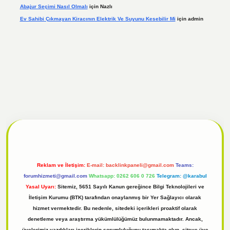
Abajur Seçimi Nasıl Olmalı
için
Nazlı
Ev Sahibi Çıkmayan Kiracının Elektrik Ve Suyunu Kesebilir Mi
için
admin
 giriş
Reklam ve İletişim:
E-mail:
backlinkpaneli@gmail.com
Teams:
forumhizmeti@gmail.com
Whatsapp: 0262 606 0 726
Telegram: @karabul
Yasal Uyarı:
Sitemiz, 5651 Sayılı Kanun gereğince Bilgi Teknolojileri ve
İletişim Kurumu (BTK) tarafından onaylanmış bir Yer Sağlayıcı olarak
hizmet vermektedir. Bu nedenle, sitedeki içerikleri proaktif olarak
denetleme veya araştırma yükümlülüğümüz bulunmamaktadır. Ancak,
üyelerimiz yazdıkları içeriklerin sorumluluğunu taşımakta olup, siteye üye