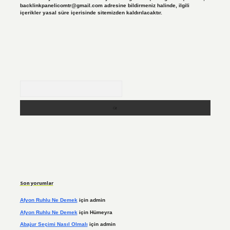
backlinkpanelicomtr@gmail.com
adresine bildirmeniz halinde, ilgili
içerikler yasal süre içerisinde sitemizden kaldırılacaktır.
Arama
Son yorumlar
Afyon Ruhlu Ne Demek
için
admin
Afyon Ruhlu Ne Demek
için
Hümeyra
Abajur Seçimi Nasıl Olmalı
için
admin