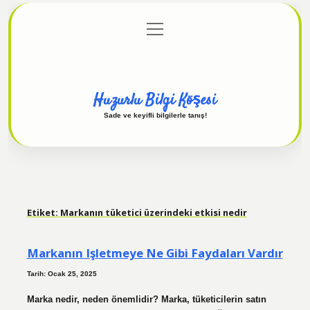
menüyü
Anasayfa
Gizlilik Politikası
Yasal Uyarı
aç
Hakkımızda
Huzurlu Bilgi Köşesi
Sade ve keyifli bilgilerle tanış!
Etiket:
Markanın tüketici üzerindeki etkisi nedir
Markanın Işletmeye Ne Gibi Faydaları Vardır
Tarih: Ocak 25, 2025
Marka nedir, neden önemlidir? Marka, tüketicilerin satın