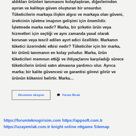
aldıkları ürünleri tanımasını kolaylaştıran, diğerlerinden
ayıran ve kaliteye güven oluşturan bir unsurdur.
Tüketicilerin markaya ilişkin algısı ve markaya olan güveni,
üreticinin işletme imajının gelişimi için önemlidir.
İşletmede marka nedir? Marka, bir şirketin ürün veya
hizmetleri için seçtiği ve aynı zamanda yasal olarak
korunan veya tescil edilen ayırt edici özelliktir. Markanın
tüketici üzerindeki etkisi nedir? Tüketiciler için bir marka,
bir ürünü tanımanın en kolay yoludur. Marka, ürün
tüketicileri memnun ettiği ve ihtiyaçlarını karşıladığı sürece
tüketicilerin ürünü satın almasına yardımcı olur. Ayrıca
marka; bir kalite güvencesi ve garantisi görevi görür ve
ürünün kökenini belirtir. Marka…
Markanın
Devamını okuyun
Yorum Bırak
Işletmeye
Ne
Gibi
Faydaları
Vardır
https://forumteknogirisim.com
https://appsoft.com.tr
https://uzayemlak.com.tr
knight online
nttgame
Sitemap