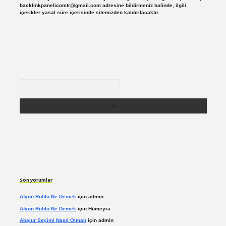
backlinkpanelicomtr@gmail.com
adresine bildirmeniz halinde, ilgili
içerikler yasal süre içerisinde sitemizden kaldırılacaktır.
Arama
Son yorumlar
Afyon Ruhlu Ne Demek
için
admin
Afyon Ruhlu Ne Demek
için
Hümeyra
Abajur Seçimi Nasıl Olmalı
için
admin