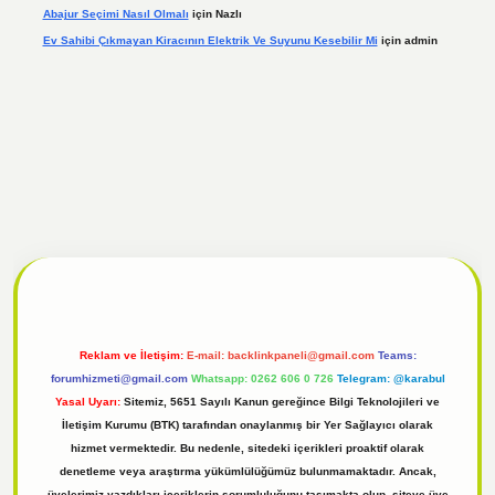
Abajur Seçimi Nasıl Olmalı
için
Nazlı
Ev Sahibi Çıkmayan Kiracının Elektrik Ve Suyunu Kesebilir Mi
için
admin
 giriş
Reklam ve İletişim:
E-mail:
backlinkpaneli@gmail.com
Teams:
forumhizmeti@gmail.com
Whatsapp: 0262 606 0 726
Telegram: @karabul
Yasal Uyarı:
Sitemiz, 5651 Sayılı Kanun gereğince Bilgi Teknolojileri ve
İletişim Kurumu (BTK) tarafından onaylanmış bir Yer Sağlayıcı olarak
hizmet vermektedir. Bu nedenle, sitedeki içerikleri proaktif olarak
denetleme veya araştırma yükümlülüğümüz bulunmamaktadır. Ancak,
üyelerimiz yazdıkları içeriklerin sorumluluğunu taşımakta olup, siteye üye