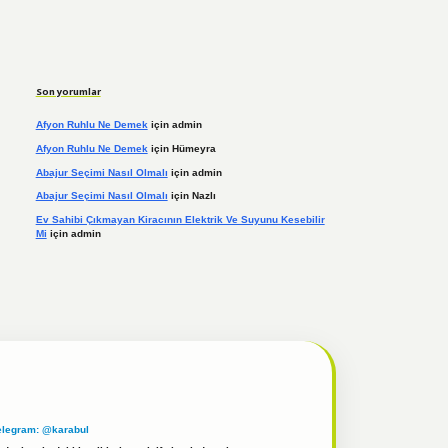
Son yorumlar
Afyon Ruhlu Ne Demek
için
admin
Afyon Ruhlu Ne Demek
için
Hümeyra
Abajur Seçimi Nasıl Olmalı
için
admin
Abajur Seçimi Nasıl Olmalı
için
Nazlı
Ev Sahibi Çıkmayan Kiracının Elektrik Ve Suyunu Kesebilir
Mi
için
admin
elegram: @karabul