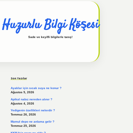
Huzurlu Bilgi Köşesi
Sade ve keyifli bilgilerle tanış!
Sidebar
hiltonbet güncel
tulipbet giriş
Son Yazılar
Ayaklar için sıcak suya ne konur ?
Ağustos 5, 2026
Apikal nabız nereden alınır ?
Ağustos 4, 2026
Yedigenin özellikleri nelerdir ?
Temmuz 26, 2026
Mamul depo ne anlama gelir ?
Temmuz 25, 2026
KKM faiz oranı ne oldu ?