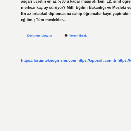
asgari ücretin en az %30’u kadar maaş alırken, 12. sınıf öğren
merkezi kaç ay sürüyor? Milli Eğitim Bakanlığı ve Mesleki v
En az ortaokul diplomasına sahip öğrenciler kayıt yaptırabilir
eğitimi; Tüm meslekler…
Mesleki
Devamını okuyun
Yorum Bırak
Eğitim
Kursları
Kaç
Ay
Sürüyor
https://forumteknogirisim.com
https://appsoft.com.tr
https:/