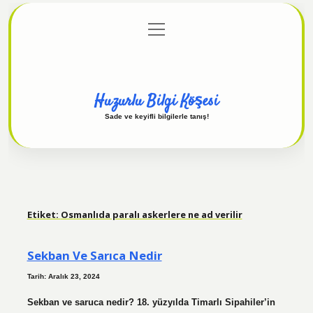
menüyü
Anasayfa
Gizlilik Politikası
Yasal Uyarı
aç
Hakkımızda
Huzurlu Bilgi Köşesi
Sade ve keyifli bilgilerle tanış!
Etiket:
Osmanlıda paralı askerlere ne ad verilir
Sekban Ve Sarıca Nedir
Tarih: Aralık 23, 2024
Sekban ve saruca nedir? 18. yüzyılda Timarlı Sipahiler’in