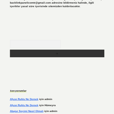
backlinkpanelicomtr@gmail.com
adresine bildirmeniz halinde, ilgili
içerikler yasal süre içerisinde sitemizden kaldırılacaktır.
Arama
Son yorumlar
Afyon Ruhlu Ne Demek
için
admin
Afyon Ruhlu Ne Demek
için
Hümeyra
Abajur Seçimi Nasıl Olmalı
için
admin