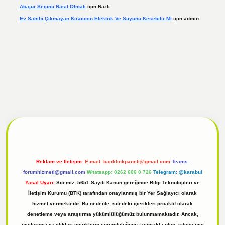
Abajur Seçimi Nasıl Olmalı
için
Nazlı
Ev Sahibi Çıkmayan Kiracının Elektrik Ve Suyunu Kesebilir Mi
için
admin
l
tulipbet giriş
Reklam ve İletişim:
E-mail:
backlinkpaneli@gmail.com
Teams:
forumhizmeti@gmail.com
Whatsapp: 0262 606 0 726
Telegram: @karabul
Yasal Uyarı:
Sitemiz, 5651 Sayılı Kanun gereğince Bilgi Teknolojileri ve
İletişim Kurumu (BTK) tarafından onaylanmış bir Yer Sağlayıcı olarak
hizmet vermektedir. Bu nedenle, sitedeki içerikleri proaktif olarak
denetleme veya araştırma yükümlülüğümüz bulunmamaktadır. Ancak,
üyelerimiz yazdıkları içeriklerin sorumluluğunu taşımakta olup, siteye üye