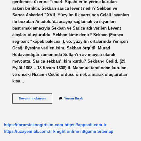
gerilemesi üzerine Timarlı Sipahiler’in yerine kurulan
askeri birliktir. Sekban sarıca levent nedir? Sekban ve
Sarıca Askerleri ˇ XVII. Yüzyılın ilk yarısında Celâli İsyanları
ile bozulan Anadolu’da asayişi sağlamak ve isyanları
bastırmak amacıyla Sekban ve Sarıca adı verilen Levent
alayları oluşturuldu. Sekban kime denir? Sekban (Farsça
seg-ban: “köpek bakıcısı”), 65. yüzyılın ortalarında Yeniçeri
Ocağı üyesine verilen isim. Sekban örgütü, Murad
Hüdavendigâr zamanında Sultan’ın av maiyeti olarak
mevcuttu. Sarıca sekban’ı kim kurdu? Sekban-ı Cedid, (29
Eylül 1808 – 18 Kasım 1808) II. Mahmud tarafından kurulan
ve önceki Nizam-ı Cedid ordusu örnek alınarak oluşturulan
kısa…
Sekban
Devamını okuyun
Yorum Bırak
Ve
Sarıca
Nedir
https://forumteknogirisim.com
https://appsoft.com.tr
https://uzayemlak.com.tr
knight online
nttgame
Sitemap