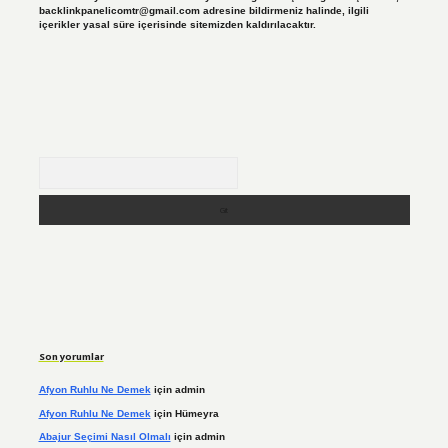
backlinkpanelicomtr@gmail.com
adresine bildirmeniz halinde, ilgili
içerikler yasal süre içerisinde sitemizden kaldırılacaktır.
Arama
Son yorumlar
Afyon Ruhlu Ne Demek
için
admin
Afyon Ruhlu Ne Demek
için
Hümeyra
Abajur Seçimi Nasıl Olmalı
için
admin