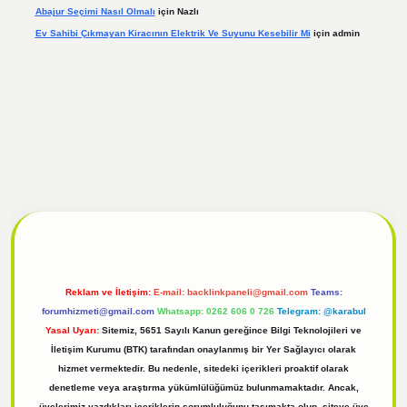
Abajur Seçimi Nasıl Olmalı
için
Nazlı
Ev Sahibi Çıkmayan Kiracının Elektrik Ve Suyunu Kesebilir Mi
için
admin
l
tulipbet giriş
Reklam ve İletişim:
E-mail:
backlinkpaneli@gmail.com
Teams:
forumhizmeti@gmail.com
Whatsapp: 0262 606 0 726
Telegram: @karabul
Yasal Uyarı:
Sitemiz, 5651 Sayılı Kanun gereğince Bilgi Teknolojileri ve
İletişim Kurumu (BTK) tarafından onaylanmış bir Yer Sağlayıcı olarak
hizmet vermektedir. Bu nedenle, sitedeki içerikleri proaktif olarak
denetleme veya araştırma yükümlülüğümüz bulunmamaktadır. Ancak,
üyelerimiz yazdıkları içeriklerin sorumluluğunu taşımakta olup, siteye üye