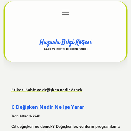
menüyü
Anasayfa
Gizlilik Politikası
Yasal Uyarı
aç
Hakkımızda
Huzurlu Bilgi Köşesi
Sade ve keyifli bilgilerle tanış!
Etiket:
Sabit ve değişken nedir örnek
C Değişken Nedir Ne Işe Yarar
Tarih: Nisan 4, 2025
C# değişken ne demek? Değişkenler, verilerin programlama