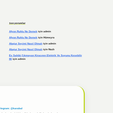
Son yorumlar
Afyon Ruhlu Ne Demek
için
admin
Afyon Ruhlu Ne Demek
için
Hümeyra
Abajur Seçimi Nasıl Olmalı
için
admin
Abajur Seçimi Nasıl Olmalı
için
Nazlı
Ev Sahibi Çıkmayan Kiracının Elektrik Ve Suyunu Kesebilir
Mi
için
admin
elegram: @karabul