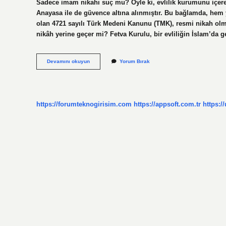
Sadece imam nikahı suç mu? Öyle ki, evlilik kurumunu içer
Anayasa ile de güvence altına alınmıştır. Bu bağlamda, hem 
olan 4721 sayılı Türk Medeni Kanunu (TMK), resmi nikah olm
nikâh yerine geçer mi? Fetva Kurulu, bir evliliğin İslam’da geç
Sadece
Devamını okuyun
Yorum Bırak
Imam
Nikahı
Caiz
Mi
https://forumteknogirisim.com
https://appsoft.com.tr
https:/