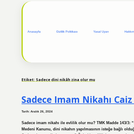
Anasayfa
Gizlilik Politikası
Yasal Uyarı
Hakkı
Etiket:
Sadece dini nikâh zina olur mu
Sadece Imam Nikahı Caiz
Tarih: Aralık 26, 2024
Sadece imam nikahı ile evlilik olur mu? TMK Madde 143/3: “Ev
Medeni Kanunu, dini nikahın yapılmasının isteğe bağlı olduğun