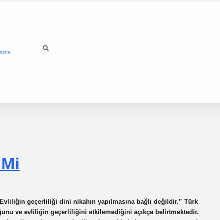
mızda
 Mi
liliğin geçerliliği dini nikahın yapılmasına bağlı değildir.” Türk
u ve evliliğin geçerliliğini etkilemediğini açıkça belirtmektedir.