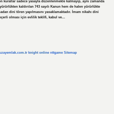
en kurallar sadece yasayla düzenlenmekle kalmayıp, aynı zamanda
yürürlükten kaldırılan 743 sayılı Kanun hem de halen yürürlükte
adan dini tören yapılmasını yasaklamaktadır. İmam nikahı dini
erli olması için evlilik teklifi, kabul ve…
/uzayemlak.com.tr
knight online
nttgame
Sitemap