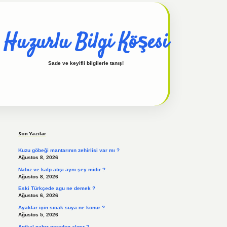
Huzurlu Bilgi Köşesi
Sade ve keyifli bilgilerle tanış!
Sidebar
hiltonbet güncel
tulipbet giriş
Son Yazılar
Kuzu göbeği mantarının zehirlisi var mı ?
Ağustos 8, 2026
Nabız ve kalp atışı aynı şey midir ?
Ağustos 8, 2026
Eski Türkçede agu ne demek ?
Ağustos 6, 2026
Ayaklar için sıcak suya ne konur ?
Ağustos 5, 2026
Apikal nabız nereden alınır ?