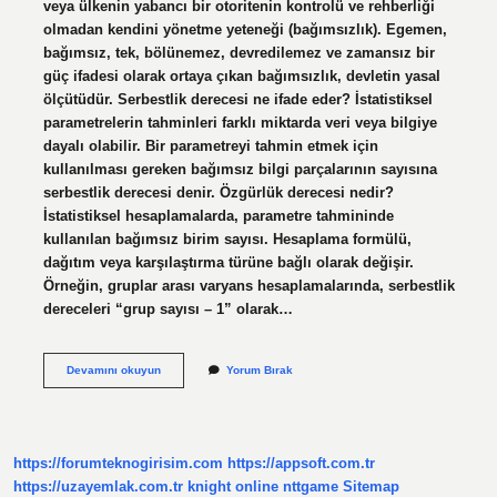
veya ülkenin yabancı bir otoritenin kontrolü ve rehberliği
olmadan kendini yönetme yeteneği (bağımsızlık). Egemen,
bağımsız, tek, bölünemez, devredilemez ve zamansız bir
güç ifadesi olarak ortaya çıkan bağımsızlık, devletin yasal
ölçütüdür. Serbestlik derecesi ne ifade eder? İstatistiksel
parametrelerin tahminleri farklı miktarda veri veya bilgiye
dayalı olabilir. Bir parametreyi tahmin etmek için
kullanılması gereken bağımsız bilgi parçalarının sayısına
serbestlik derecesi denir. Özgürlük derecesi nedir?
İstatistiksel hesaplamalarda, parametre tahmininde
kullanılan bağımsız birim sayısı. Hesaplama formülü,
dağıtım veya karşılaştırma türüne bağlı olarak değişir.
Örneğin, gruplar arası varyans hesaplamalarında, serbestlik
dereceleri “grup sayısı – 1” olarak…
Bağımsızlık
Devamını okuyun
Yorum Bırak
Derecesi
Ne
Demek
https://forumteknogirisim.com
https://appsoft.com.tr
https://uzayemlak.com.tr
knight online
nttgame
Sitemap