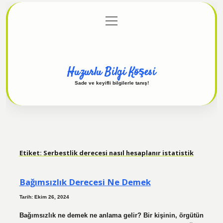
menüyü
Anasayfa
Gizlilik Politikası
Yasal Uyarı
aç
Hakkımızda
Huzurlu Bilgi Köşesi
Sade ve keyifli bilgilerle tanış!
Etiket:
Serbestlik derecesi nasıl hesaplanır istatistik
Bağımsızlık Derecesi Ne Demek
Tarih: Ekim 26, 2024
Bağımsızlık ne demek ne anlama gelir? Bir kişinin, örgütün