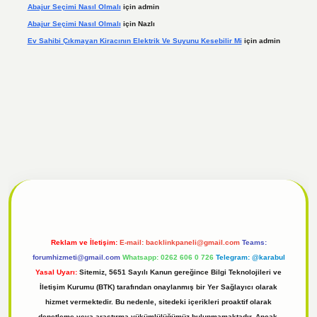
Abajur Seçimi Nasıl Olmalı
için
admin
Abajur Seçimi Nasıl Olmalı
için
Nazlı
Ev Sahibi Çıkmayan Kiracının Elektrik Ve Suyunu Kesebilir Mi
için
admin
 giriş
Reklam ve İletişim:
E-mail:
backlinkpaneli@gmail.com
Teams:
forumhizmeti@gmail.com
Whatsapp: 0262 606 0 726
Telegram: @karabul
Yasal Uyarı:
Sitemiz, 5651 Sayılı Kanun gereğince Bilgi Teknolojileri ve
İletişim Kurumu (BTK) tarafından onaylanmış bir Yer Sağlayıcı olarak
hizmet vermektedir. Bu nedenle, sitedeki içerikleri proaktif olarak
denetleme veya araştırma yükümlülüğümüz bulunmamaktadır. Ancak,