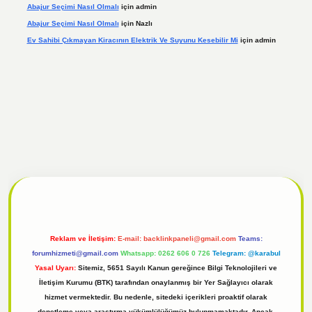
Abajur Seçimi Nasıl Olmalı
için
admin
Abajur Seçimi Nasıl Olmalı
için
Nazlı
Ev Sahibi Çıkmayan Kiracının Elektrik Ve Suyunu Kesebilir Mi
için
admin
l
tulipbet giriş
Reklam ve İletişim:
E-mail:
backlinkpaneli@gmail.com
Teams:
forumhizmeti@gmail.com
Whatsapp: 0262 606 0 726
Telegram: @karabul
Yasal Uyarı:
Sitemiz, 5651 Sayılı Kanun gereğince Bilgi Teknolojileri ve
İletişim Kurumu (BTK) tarafından onaylanmış bir Yer Sağlayıcı olarak
hizmet vermektedir. Bu nedenle, sitedeki içerikleri proaktif olarak
denetleme veya araştırma yükümlülüğümüz bulunmamaktadır. Ancak,