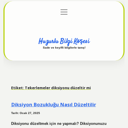
menüyü
Anasayfa
Gizlilik Politikası
Yasal Uyarı
aç
Hakkımızda
Huzurlu Bilgi Köşesi
Sade ve keyifli bilgilerle tanış!
Etiket:
Tekerlemeler diksiyonu düzeltir mi
Diksiyon Bozukluğu Nasıl Düzeltilir
Tarih: Ocak 27, 2025
Diksiyonu düzeltmek için ne yapmalı? Diksiyonunuzu