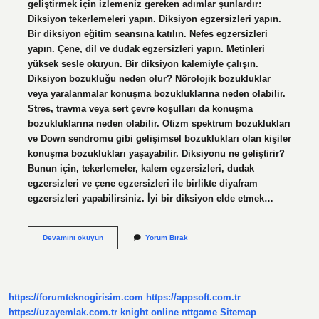
geliştirmek için izlemeniz gereken adımlar şunlardır:
Diksiyon tekerlemeleri yapın. Diksiyon egzersizleri yapın.
Bir diksiyon eğitim seansına katılın. Nefes egzersizleri
yapın. Çene, dil ve dudak egzersizleri yapın. Metinleri
yüksek sesle okuyun. Bir diksiyon kalemiyle çalışın.
Diksiyon bozukluğu neden olur? Nörolojik bozukluklar
veya yaralanmalar konuşma bozukluklarına neden olabilir.
Stres, travma veya sert çevre koşulları da konuşma
bozukluklarına neden olabilir. Otizm spektrum bozuklukları
ve Down sendromu gibi gelişimsel bozuklukları olan kişiler
konuşma bozuklukları yaşayabilir. Diksiyonu ne geliştirir?
Bunun için, tekerlemeler, kalem egzersizleri, dudak
egzersizleri ve çene egzersizleri ile birlikte diyafram
egzersizleri yapabilirsiniz. İyi bir diksiyon elde etmek…
Diksiyon
Devamını okuyun
Yorum Bırak
Bozukluğu
Nasıl
Düzeltilir
https://forumteknogirisim.com
https://appsoft.com.tr
https://uzayemlak.com.tr
knight online
nttgame
Sitemap