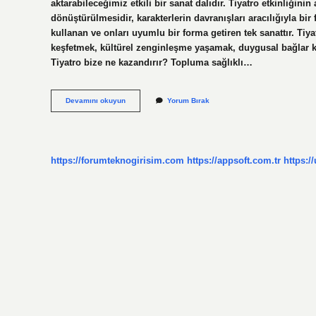
aktarabileceğimiz etkili bir sanat dalıdır. Tiyatro etkinliğin
dönüştürülmesidir, karakterlerin davranışları aracılığıyla bir f
kullanan ve onları uyumlu bir forma getiren tek sanattır. Ti
keşfetmek, kültürel zenginleşme yaşamak, duygusal bağlar ku
Tiyatro bize ne kazandırır? Topluma sağlıklı…
Tiyatroda
Devamını okuyun
Yorum Bırak
Amaç
Nedir
https://forumteknogirisim.com
https://appsoft.com.tr
https:/