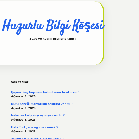
Huzurlu Bilgi Köşesi
Sade ve keyifli bilgilerle tanış!
Sidebar
hiltonbet güncel
tulipbet giriş
Son Yazılar
Çapraz bağ kopması kalıcı hasar bırakır mı ?
Ağustos 9, 2026
Kuzu göbeği mantarının zehirlisi var mı ?
Ağustos 8, 2026
Nabız ve kalp atışı aynı şey midir ?
Ağustos 8, 2026
Eski Türkçede agu ne demek ?
Ağustos 6, 2026
Ayaklar için sıcak suya ne konur ?