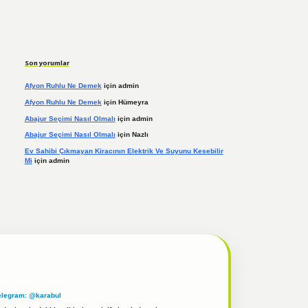
Son yorumlar
Afyon Ruhlu Ne Demek
için
admin
Afyon Ruhlu Ne Demek
için
Hümeyra
Abajur Seçimi Nasıl Olmalı
için
admin
Abajur Seçimi Nasıl Olmalı
için
Nazlı
Ev Sahibi Çıkmayan Kiracının Elektrik Ve Suyunu Kesebilir
Mi
için
admin
elegram: @karabul