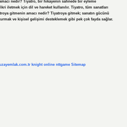
in amacı nedir? Tiyatro, bir hikayenin sahnede bir eyleme
ikri iletmek için dil ve hareket kullanılır. Tiyatro, tüm sanatları
yatroya gitmenin amacı nedir? Tiyatroya gitmek; sanatın gücünü
rmak ve kişisel gelişimi desteklemek gibi pek çok fayda sağlar.
/uzayemlak.com.tr
knight online
nttgame
Sitemap