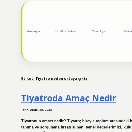
Anasayfa
Gizlilik Politikası
Yasal Uyarı
Hakkı
Etiket:
Tiyatro neden ortaya çıktı
Tiyatroda Amaç Nedir
Tarih: Aralık 25, 2024
Tiyatronun amacı nedir? Tiyatro; bireyle toplum arasındaki b
tanıma ve sorgulama fırsatı sunan, temel değerlerimizi, kült