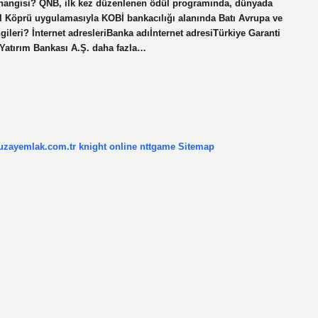
kası hangisi? QNB, ilk kez düzenlenen ödül programında, dünyada
tal Köprü uygulamasıyla KOBİ bankacılığı alanında Batı Avrupa ve
ngileri? İnternet adresleriBanka adıİnternet adresiTürkiye Garanti
 Yatırım Bankası A.Ş. daha fazla…
/uzayemlak.com.tr
knight online
nttgame
Sitemap