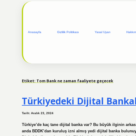
Anasayfa
Gizlilik Politikası
Yasal Uyarı
Hakkı
Etiket:
Tom Bank ne zaman faaliyete geçecek
Türkiyedeki Dijital Banka
Tarih: Aralık 23, 2024
Türkiye’de kaç tane dijital banka var? Bu büyük ilginin arka
anda BDDK’dan kuruluş izni almış yedi dijital banka bulunuy