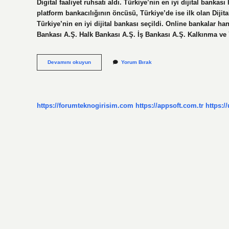
Digital faaliyet ruhsatı aldı. Türkiye’nin en iyi dijital ban
platform bankacılığının öncüsü, Türkiye’de ise ilk olan Diji
Türkiye’nin en iyi dijital bankası seçildi. Online bankalar ha
Bankası A.Ş. Halk Bankası A.Ş. İş Bankası A.Ş. Kalkınma ve
Türkiyedeki
Devamını okuyun
Yorum Bırak
Dijital
Bankalar
Hangileri
https://forumteknogirisim.com
https://appsoft.com.tr
https:/