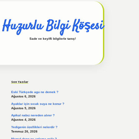
Huzurlu Bilgi Köşesi
Sade ve keyifli bilgilerle tanış!
Sidebar
hiltonbet güncel
tulipbet giriş
Son Yazılar
Eski Türkçede agu ne demek ?
Ağustos 6, 2026
Ayaklar için sıcak suya ne konur ?
Ağustos 5, 2026
Apikal nabız nereden alınır ?
Ağustos 4, 2026
Yedigenin özellikleri nelerdir ?
Temmuz 26, 2026
Mamul depo ne anlama gelir ?