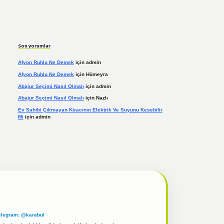
Son yorumlar
Afyon Ruhlu Ne Demek
için
admin
Afyon Ruhlu Ne Demek
için
Hümeyra
Abajur Seçimi Nasıl Olmalı
için
admin
Abajur Seçimi Nasıl Olmalı
için
Nazlı
Ev Sahibi Çıkmayan Kiracının Elektrik Ve Suyunu Kesebilir
Mi
için
admin
elegram: @karabul