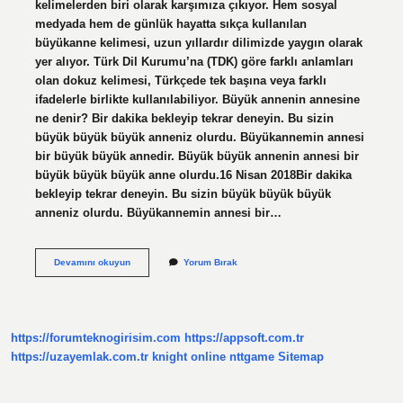
kelimelerden biri olarak karşımıza çıkıyor. Hem sosyal
medyada hem de günlük hayatta sıkça kullanılan
büyükanne kelimesi, uzun yıllardır dilimizde yaygın olarak
yer alıyor. Türk Dil Kurumu’na (TDK) göre farklı anlamları
olan dokuz kelimesi, Türkçede tek başına veya farklı
ifadelerle birlikte kullanılabiliyor. Büyük annenin annesine
ne denir? Bir dakika bekleyip tekrar deneyin. Bu sizin
büyük büyük büyük anneniz olurdu. Büyükannemin annesi
bir büyük büyük annedir. Büyük büyük annenin annesi bir
büyük büyük büyük anne olurdu.16 Nisan 2018Bir dakika
bekleyip tekrar deneyin. Bu sizin büyük büyük büyük
anneniz olurdu. Büyükannemin annesi bir…
Nene
Devamını okuyun
Yorum Bırak
Mi
Babaanne
Mi
https://forumteknogirisim.com
https://appsoft.com.tr
https://uzayemlak.com.tr
knight online
nttgame
Sitemap