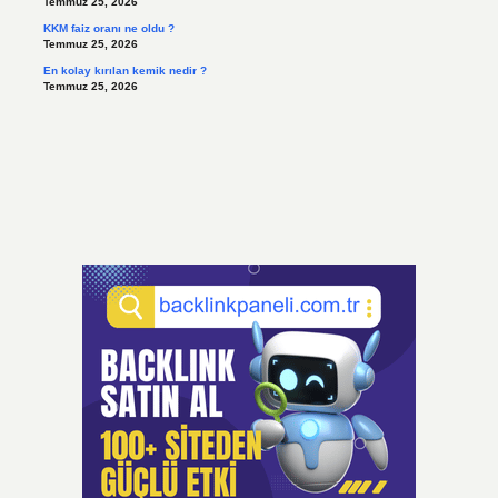
Temmuz 25, 2026
KKM faiz oranı ne oldu ?
Temmuz 25, 2026
En kolay kırılan kemik nedir ?
Temmuz 25, 2026