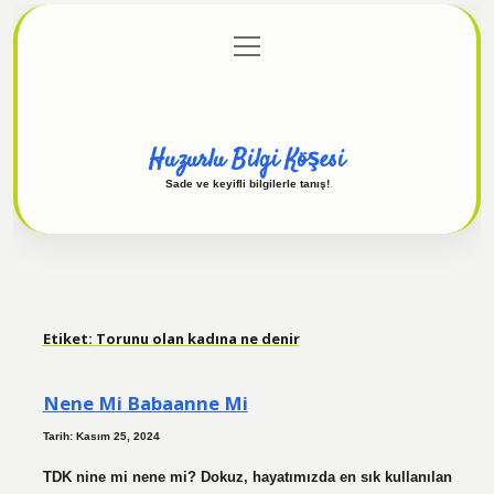
menüyü
Anasayfa
Gizlilik Politikası
Yasal Uyarı
aç
Hakkımızda
Huzurlu Bilgi Köşesi
Sade ve keyifli bilgilerle tanış!
Etiket:
Torunu olan kadına ne denir
Nene Mi Babaanne Mi
Tarih: Kasım 25, 2024
TDK nine mi nene mi? Dokuz, hayatımızda en sık kullanılan