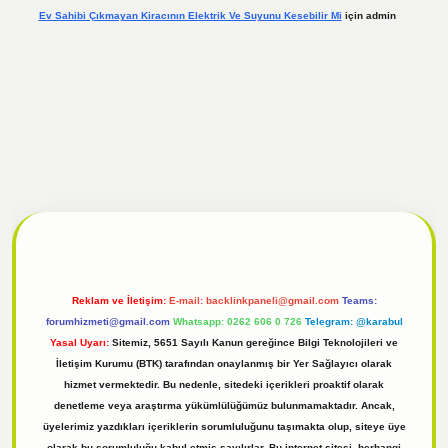
Ev Sahibi Çıkmayan Kiracının Elektrik Ve Suyunu Kesebilir Mi
için
admin
l
tulipbet giriş
Reklam ve İletişim:
E-mail:
backlinkpaneli@gmail.com
Teams:
forumhizmeti@gmail.com
Whatsapp: 0262 606 0 726
Telegram: @karabul
Yasal Uyarı:
Sitemiz, 5651 Sayılı Kanun gereğince Bilgi Teknolojileri ve
İletişim Kurumu (BTK) tarafından onaylanmış bir Yer Sağlayıcı olarak
hizmet vermektedir. Bu nedenle, sitedeki içerikleri proaktif olarak
denetleme veya araştırma yükümlülüğümüz bulunmamaktadır. Ancak,
üyelerimiz yazdıkları içeriklerin sorumluluğunu taşımakta olup, siteye üye
olarak bu sorumluluğu kabul etmiş sayılırlar. Bu internet sitesi, herhangi