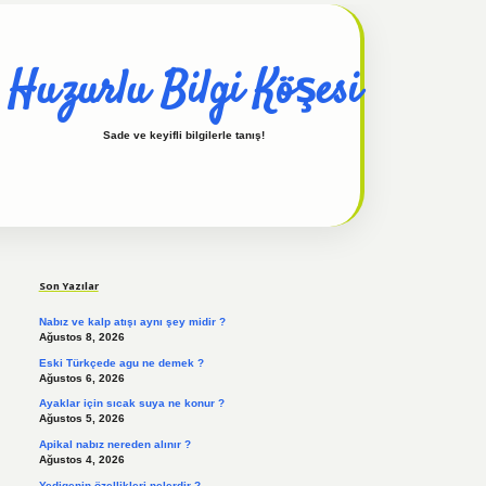
Huzurlu Bilgi Köşesi
Sade ve keyifli bilgilerle tanış!
Sidebar
hiltonbet güncel
tulipbet giriş
Son Yazılar
Nabız ve kalp atışı aynı şey midir ?
Ağustos 8, 2026
Eski Türkçede agu ne demek ?
Ağustos 6, 2026
Ayaklar için sıcak suya ne konur ?
Ağustos 5, 2026
Apikal nabız nereden alınır ?
Ağustos 4, 2026
Yedigenin özellikleri nelerdir ?