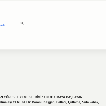
mızda
AYAN YÖRESEL YEMEKLERİMİZ.UNUTULMAYA BAŞLAYAN
ma aşı.YEMEKLER: Boranı, Keşgah, Baltacı, Çullama, Süla kabak,