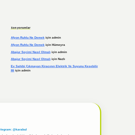
Son yorumlar
Afyon Ruhlu Ne Demek
için
admin
Afyon Ruhlu Ne Demek
için
Hümeyra
Abajur Seçimi Nasıl Olmalı
için
admin
Abajur Seçimi Nasıl Olmalı
için
Nazlı
Ev Sahibi Çıkmayan Kiracının Elektrik Ve Suyunu Kesebilir
Mi
için
admin
elegram: @karabul