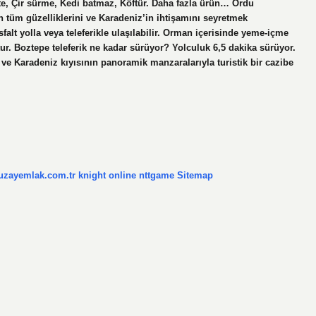
e, Çir sürme, Kedi batmaz, Köftür. Daha fazla ürün… Ordu
n tüm güzelliklerini ve Karadeniz’in ihtişamını seyretmek
lt yolla veya teleferikle ulaşılabilir. Orman içerisinde yeme-içme
ur. Boztepe teleferik ne kadar sürüyor? Yolculuk 6,5 dakika sürüyor.
ve Karadeniz kıyısının panoramik manzaralarıyla turistik bir cazibe
/uzayemlak.com.tr
knight online
nttgame
Sitemap