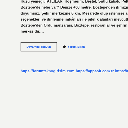
Kuzu yemeği.TATLILAR: Höşmerim, Beştel, Sütlü kabak, Pelt
Boztepe’de neler var? Denize 450 metre. Boztepe’den ilimizi
doyumsuz. Şehir merkezine 6 km. Mesafede olup istenirse asfa
seçenekleri ve dinlenme imkânları ile piknik alanları mevcutt
Boztepe’den Ordu manzarası. Boztepe, restoranlar ve şehrin 
merkezidir.…
Boztepe
Devamını okuyun
Yorum Bırak
Nin
Neyi
Meşhur
https://forumteknogirisim.com
https://appsoft.com.tr
https:/