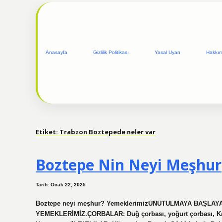
Anasayfa
Gizlilik Politikası
Yasal Uyarı
Hakkı
Etiket:
Trabzon Boztepede neler var
Boztepe Nin Neyi Meşhur
Tarih: Ocak 22, 2025
Boztepe neyi meşhur? YemeklerimizUNUTULMAYA BAŞL
YEMEKLERİMİZ.ÇORBALAR: Duğ çorbası, yoğurt çorbası, Kat