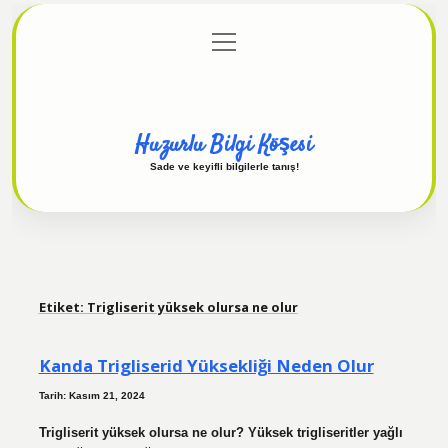
menüyü
Anasayfa
Gizlilik Politikası
Yasal Uyarı
aç
Hakkımızda
Huzurlu Bilgi Köşesi
Sade ve keyifli bilgilerle tanış!
Etiket:
Trigliserit yüksek olursa ne olur
Kanda Trigliserid Yüksekliği Neden Olur
Tarih: Kasım 21, 2024
Trigliserit yüksek olursa ne olur? Yüksek trigliseritler yağlı