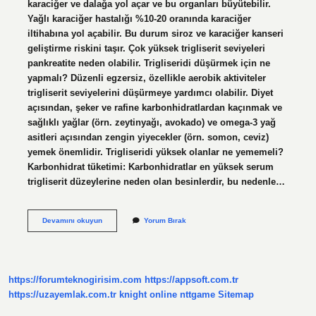
karaciğer ve dalağa yol açar ve bu organları büyütebilir.
Yağlı karaciğer hastalığı %10-20 oranında karaciğer
iltihabına yol açabilir. Bu durum siroz ve karaciğer kanseri
geliştirme riskini taşır. Çok yüksek trigliserit seviyeleri
pankreatite neden olabilir. Trigliseridi düşürmek için ne
yapmalı? Düzenli egzersiz, özellikle aerobik aktiviteler
trigliserit seviyelerini düşürmeye yardımcı olabilir. Diyet
açısından, şeker ve rafine karbonhidratlardan kaçınmak ve
sağlıklı yağlar (örn. zeytinyağı, avokado) ve omega-3 yağ
asitleri açısından zengin yiyecekler (örn. somon, ceviz)
yemek önemlidir. Trigliseridi yüksek olanlar ne yememeli?
Karbonhidrat tüketimi: Karbonhidratlar en yüksek serum
trigliserit düzeylerine neden olan besinlerdir, bu nedenle…
Kanda
Devamını okuyun
Yorum Bırak
Trigliserid
Yüksekliği
Neden
Olur
https://forumteknogirisim.com
https://appsoft.com.tr
https://uzayemlak.com.tr
knight online
nttgame
Sitemap