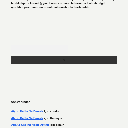
backlinkpanelicomtr@gmail.com
adresine bildirmeniz halinde, ilgili
içerikler yasal süre içerisinde sitemizden kaldırılacaktır.
Arama
Son yorumlar
Afyon Ruhlu Ne Demek
için
admin
Afyon Ruhlu Ne Demek
için
Hümeyra
Abajur Seçimi Nasıl Olmalı
için
admin