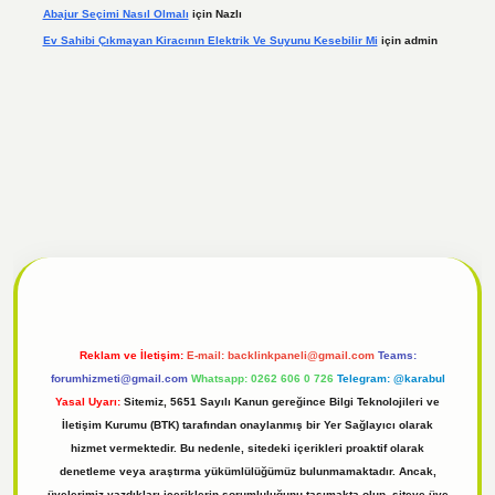
Abajur Seçimi Nasıl Olmalı
için
Nazlı
Ev Sahibi Çıkmayan Kiracının Elektrik Ve Suyunu Kesebilir Mi
için
admin
t giriş
Reklam ve İletişim:
E-mail:
backlinkpaneli@gmail.com
Teams:
forumhizmeti@gmail.com
Whatsapp: 0262 606 0 726
Telegram: @karabul
Yasal Uyarı:
Sitemiz, 5651 Sayılı Kanun gereğince Bilgi Teknolojileri ve
İletişim Kurumu (BTK) tarafından onaylanmış bir Yer Sağlayıcı olarak
hizmet vermektedir. Bu nedenle, sitedeki içerikleri proaktif olarak
denetleme veya araştırma yükümlülüğümüz bulunmamaktadır. Ancak,
üyelerimiz yazdıkları içeriklerin sorumluluğunu taşımakta olup, siteye üye