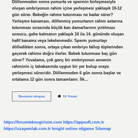
Döllenmeden sonra yumurta ve spermin birleşmesiyle
oluşan embriyonun rahim içine yerleşmesi yaklaşık 10-12
gün sürer. Bebeğin rahme tutunması ne kadar sürer?
Yerleşme kanaması, döllenmiş yumurtanın rahim astarına
tutunması sırasında küçük kan damarlarının yırtılması
sonucu, gebe kalmanın yaklaşık 10 ila 14. gününde oluşan
hafif kanama veya lekelenmedir. Sperm yumurtayı
dölledikten sonra, ortaya çıkan embriyo fallop tüplerinden
geçerek rahime doğru ilerler. Bebek tutunması kaç gün
sürer? Yuvalama, çok genç bir embriyonun annenin
rahminin iç tabakasında uygun bir yer bulup oraya
yerleşmesi sürecidir. Döllenmeden 6 gün sonra başlar ve
ortalama 12 gün sonra tamamlanır. İlk…
Bebeğin
Devamını okuyun
10 Yorum
Rahme
Tutunması
Kaç
Gün
Sürer
https://forumteknogirisim.com
https://appsoft.com.tr
https://uzayemlak.com.tr
knight online
nttgame
Sitemap