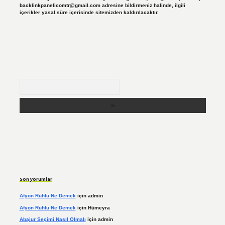
backlinkpanelicomtr@gmail.com
adresine bildirmeniz halinde, ilgili
içerikler yasal süre içerisinde sitemizden kaldırılacaktır.
Arama
Son yorumlar
Afyon Ruhlu Ne Demek
için
admin
Afyon Ruhlu Ne Demek
için
Hümeyra
Abajur Seçimi Nasıl Olmalı
için
admin