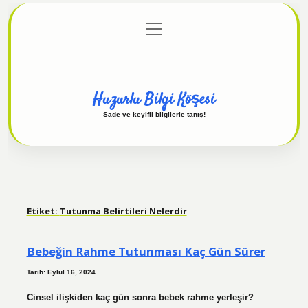
menüyü
Anasayfa
Gizlilik Politikası
Yasal Uyarı
aç
Hakkımızda
Huzurlu Bilgi Köşesi
Sade ve keyifli bilgilerle tanış!
Etiket:
Tutunma Belirtileri Nelerdir
Bebeğin Rahme Tutunması Kaç Gün Sürer
Tarih: Eylül 16, 2024
Cinsel ilişkiden kaç gün sonra bebek rahme yerleşir?