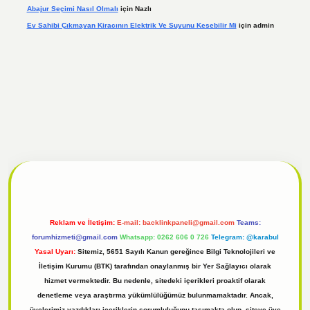
Abajur Seçimi Nasıl Olmalı
için
Nazlı
Ev Sahibi Çıkmayan Kiracının Elektrik Ve Suyunu Kesebilir Mi
için
admin
l
tulipbet giriş
Reklam ve İletişim:
E-mail:
backlinkpaneli@gmail.com
Teams:
forumhizmeti@gmail.com
Whatsapp: 0262 606 0 726
Telegram: @karabul
Yasal Uyarı:
Sitemiz, 5651 Sayılı Kanun gereğince Bilgi Teknolojileri ve
İletişim Kurumu (BTK) tarafından onaylanmış bir Yer Sağlayıcı olarak
hizmet vermektedir. Bu nedenle, sitedeki içerikleri proaktif olarak
denetleme veya araştırma yükümlülüğümüz bulunmamaktadır. Ancak,
üyelerimiz yazdıkları içeriklerin sorumluluğunu taşımakta olup, siteye üye