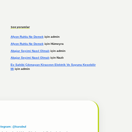
Son yorumlar
Afyon Ruhlu Ne Demek
için
admin
Afyon Ruhlu Ne Demek
için
Hümeyra
Abajur Seçimi Nasıl Olmalı
için
admin
Abajur Seçimi Nasıl Olmalı
için
Nazlı
Ev Sahibi Çıkmayan Kiracının Elektrik Ve Suyunu Kesebilir
Mi
için
admin
elegram: @karabul