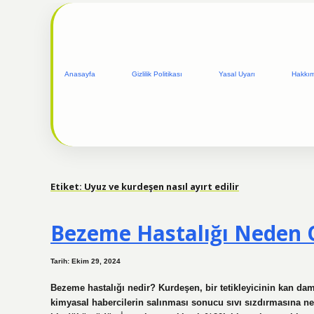
Anasayfa
Gizlilik Politikası
Yasal Uyarı
Hakkı
Etiket:
Uyuz ve kurdeşen nasıl ayırt edilir
Bezeme Hastalığı Neden 
Tarih: Ekim 29, 2024
Bezeme hastalığı nedir? Kurdeşen, bir tetikleyicinin kan da
kimyasal habercilerin salınması sonucu sıvı sızdırmasına nede