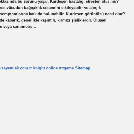
noktasında bu sorunu yaşar. Kurdeşen hastalığı stresten olur mu?
es vücudun bağışıklık sistemini etkileyebilir ve alerjik
n semptomlarına katkıda bulunabilir. Kurdeşen görüntüsü nasıl olur?
e kabarık, genellikle kaşıntılı, kırmızı şişliklerdir. Oluşan
tre veya santimetre…
/uzayemlak.com.tr
knight online
nttgame
Sitemap