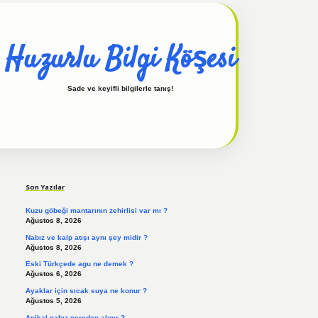
Huzurlu Bilgi Köşesi
Sade ve keyifli bilgilerle tanış!
Sidebar
hiltonbet güncel
tulipbet giriş
Son Yazılar
Kuzu göbeği mantarının zehirlisi var mı ?
Ağustos 8, 2026
Nabız ve kalp atışı aynı şey midir ?
Ağustos 8, 2026
Eski Türkçede agu ne demek ?
Ağustos 6, 2026
Ayaklar için sıcak suya ne konur ?
Ağustos 5, 2026
Apikal nabız nereden alınır ?