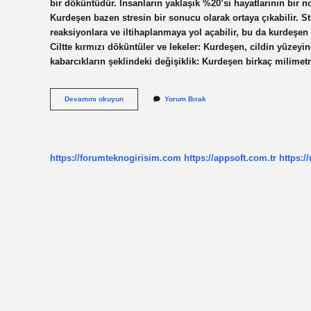
bir döküntüdür. İnsanların yaklaşık %20’si hayatlarının bir 
Kurdeşen bazen stresin bir sonucu olarak ortaya çıkabilir. Str
reaksiyonlara ve iltihaplanmaya yol açabilir, bu da kurdeşe
Ciltte kırmızı döküntüler ve lekeler: Kurdeşen, cildin yüzeyind
kabarcıkların şeklindeki değişiklik: Kurdeşen birkaç milime
Bezeme
Devamını okuyun
Yorum Bırak
Hastalığı
Neden
Olur
https://forumteknogirisim.com
https://appsoft.com.tr
https:/