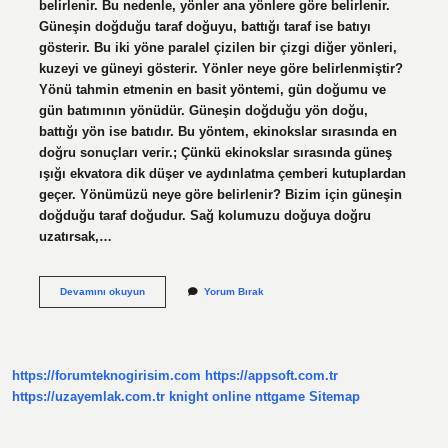
belirlenir. Bu nedenle, yönler ana yönlere göre belirlenir.
Güneşin doğduğu taraf doğuyu, battığı taraf ise batıyı
gösterir. Bu iki yöne paralel çizilen bir çizgi diğer yönleri,
kuzeyi ve güneyi gösterir. Yönler neye göre belirlenmiştir?
Yönü tahmin etmenin en basit yöntemi, gün doğumu ve
gün batımının yönüdür. Güneşin doğduğu yön doğu,
battığı yön ise batıdır. Bu yöntem, ekinokslar sırasında en
doğru sonuçları verir.; Çünkü ekinokslar sırasında güneş
ışığı ekvatora dik düşer ve aydınlatma çemberi kutuplardan
geçer. Yönümüzü neye göre belirlenir? Bizim için güneşin
doğduğu taraf doğudur. Sağ kolumuzu doğuya doğru
uzatırsak,…
Yön
Devamını okuyun
Yorum Bırak
Kavramı
Nasıl
Oluşur
https://forumteknogirisim.com
https://appsoft.com.tr
https://uzayemlak.com.tr
knight online
nttgame
Sitemap