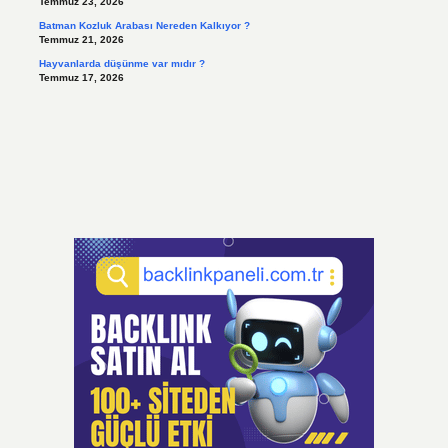
Temmuz 23, 2026
Batman Kozluk Arabası Nereden Kalkıyor ?
Temmuz 21, 2026
Hayvanlarda düşünme var mıdır ?
Temmuz 17, 2026