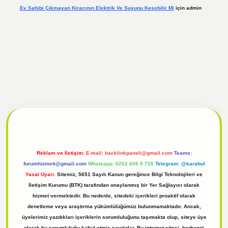
Ev Sahibi Çıkmayan Kiracının Elektrik Ve Suyunu Kesebilir Mi
için
admin
l
tulipbet giriş
Reklam ve İletişim:
E-mail:
backlinkpaneli@gmail.com
Teams:
forumhizmeti@gmail.com
Whatsapp: 0262 606 0 726
Telegram: @karabul
Yasal Uyarı:
Sitemiz, 5651 Sayılı Kanun gereğince Bilgi Teknolojileri ve
İletişim Kurumu (BTK) tarafından onaylanmış bir Yer Sağlayıcı olarak
hizmet vermektedir. Bu nedenle, sitedeki içerikleri proaktif olarak
denetleme veya araştırma yükümlülüğümüz bulunmamaktadır. Ancak,
üyelerimiz yazdıkları içeriklerin sorumluluğunu taşımakta olup, siteye üye
olarak bu sorumluluğu kabul etmiş sayılırlar. Bu internet sitesi, herhangi