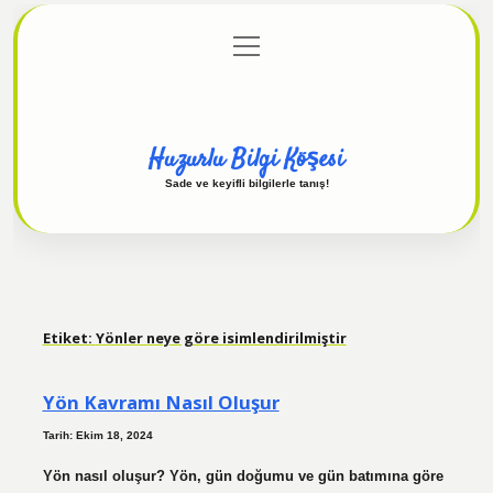
menüyü
Anasayfa
Gizlilik Politikası
Yasal Uyarı
aç
Hakkımızda
Huzurlu Bilgi Köşesi
Sade ve keyifli bilgilerle tanış!
Etiket:
Yönler neye göre isimlendirilmiştir
Yön Kavramı Nasıl Oluşur
Tarih: Ekim 18, 2024
Yön nasıl oluşur? Yön, gün doğumu ve gün batımına göre