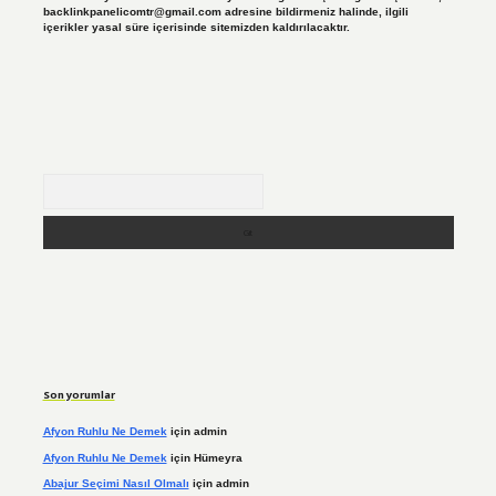
backlinkpanelicomtr@gmail.com
adresine bildirmeniz halinde, ilgili
içerikler yasal süre içerisinde sitemizden kaldırılacaktır.
Arama
Son yorumlar
Afyon Ruhlu Ne Demek
için
admin
Afyon Ruhlu Ne Demek
için
Hümeyra
Abajur Seçimi Nasıl Olmalı
için
admin