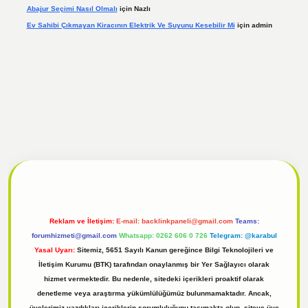
Abajur Seçimi Nasıl Olmalı
için
Nazlı
Ev Sahibi Çıkmayan Kiracının Elektrik Ve Suyunu Kesebilir Mi
için
admin
 giriş
Reklam ve İletişim:
E-mail:
backlinkpaneli@gmail.com
Teams:
forumhizmeti@gmail.com
Whatsapp: 0262 606 0 726
Telegram: @karabul
Yasal Uyarı:
Sitemiz, 5651 Sayılı Kanun gereğince Bilgi Teknolojileri ve
İletişim Kurumu (BTK) tarafından onaylanmış bir Yer Sağlayıcı olarak
hizmet vermektedir. Bu nedenle, sitedeki içerikleri proaktif olarak
denetleme veya araştırma yükümlülüğümüz bulunmamaktadır. Ancak,
üyelerimiz yazdıkları içeriklerin sorumluluğunu taşımakta olup, siteye üye