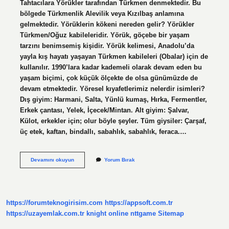
Tahtacılara Yörükler tarafından Türkmen denmektedir. Bu
bölgede Türkmenlik Alevilik veya Kızılbaş anlamına
gelmektedir. Yörüklerin kökeni nereden gelir? Yörükler
Türkmen/Oğuz kabileleridir. Yörük, göçebe bir yaşam
tarzını benimsemiş kişidir. Yörük kelimesi, Anadolu’da
yayla kış hayatı yaşayan Türkmen kabileleri (Obalar) için de
kullanılır. 1990’lara kadar kademeli olarak devam eden bu
yaşam biçimi, çok küçük ölçekte de olsa günümüzde de
devam etmektedir. Yöresel kıyafetlerimiz nelerdir isimleri?
Dış giyim: Harmani, Salta, Yünlü kumaş, Hırka, Fermentler,
Erkek çantası, Yelek, İçecek/Mintan. Alt giyim: Şalvar,
Külot, erkekler için; olur böyle şeyler. Tüm giysiler: Çarşaf,
üç etek, kaftan, bindallı, sabahlık, sabahlık, feraca.…
Yörükler
Devamını okuyun
Yorum Bırak
Ne
Giyer
https://forumteknogirisim.com
https://appsoft.com.tr
https://uzayemlak.com.tr
knight online
nttgame
Sitemap