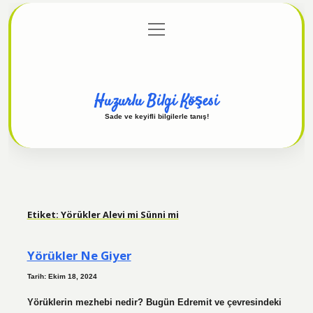
menüyü
Anasayfa
Gizlilik Politikası
Yasal Uyarı
aç
Hakkımızda
Huzurlu Bilgi Köşesi
Sade ve keyifli bilgilerle tanış!
Etiket:
Yörükler Alevi mi Sünni mi
Yörükler Ne Giyer
Tarih: Ekim 18, 2024
Yörüklerin mezhebi nedir? Bugün Edremit ve çevresindeki