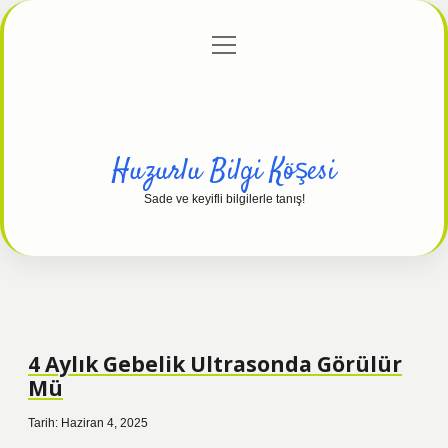
menüyü
Anasayfa
Gizlilik Politikası
Yasal Uyarı
aç
Hakkımızda
Huzurlu Bilgi Köşesi
Sade ve keyifli bilgilerle tanış!
4 Aylık Gebelik Ultrasonda Görülür
Mü
Tarih: Haziran 4, 2025