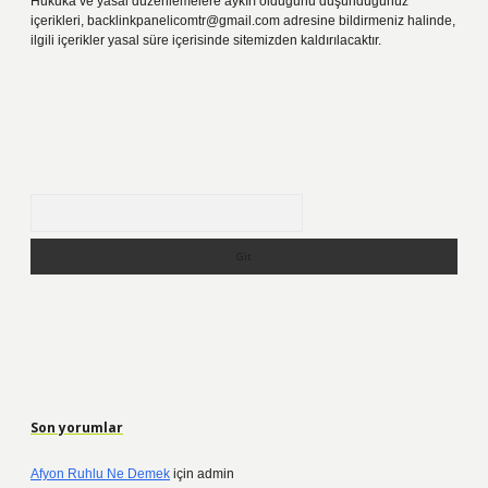
Hukuka ve yasal düzenlemelere aykırı olduğunu düşündüğünüz
içerikleri,
backlinkpanelicomtr@gmail.com
adresine bildirmeniz halinde,
ilgili içerikler yasal süre içerisinde sitemizden kaldırılacaktır.
Arama
Son yorumlar
Afyon Ruhlu Ne Demek
için
admin