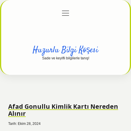
menüyü
Anasayfa
Gizlilik Politikası
Yasal Uyarı
aç
Hakkımızda
Huzurlu Bilgi Köşesi
Sade ve keyifli bilgilerle tanış!
Afad Gonullu Kimlik Kartı Nereden
Alınır
Tarih: Ekim 28, 2024