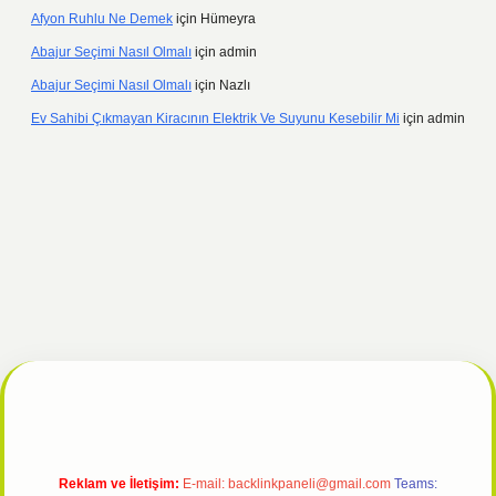
Afyon Ruhlu Ne Demek
için
Hümeyra
Abajur Seçimi Nasıl Olmalı
için
admin
Abajur Seçimi Nasıl Olmalı
için
Nazlı
Ev Sahibi Çıkmayan Kiracının Elektrik Ve Suyunu Kesebilir Mi
için
admin
tulipbet giriş
Reklam ve İletişim:
E-mail:
backlinkpaneli@gmail.com
Teams: