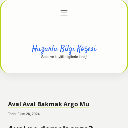
menüyü
Anasayfa
Gizlilik Politikası
Yasal Uyarı
aç
Hakkımızda
Huzurlu Bilgi Köşesi
Sade ve keyifli bilgilerle tanış!
Aval Aval Bakmak Argo Mu
Tarih: Ekim 26, 2024