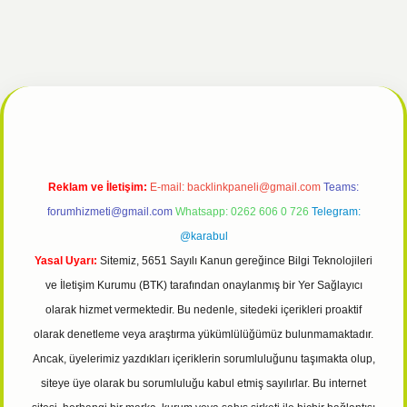
et güncel
tulipbet giriş
Reklam ve İletişim:
E-mail:
backlinkpaneli@gmail.com
Teams:
forumhizmeti@gmail.com
Whatsapp: 0262 606 0 726
Telegram:
@karabul
Yasal Uyarı:
Sitemiz, 5651 Sayılı Kanun gereğince Bilgi Teknolojileri
ve İletişim Kurumu (BTK) tarafından onaylanmış bir Yer Sağlayıcı
olarak hizmet vermektedir. Bu nedenle, sitedeki içerikleri proaktif
olarak denetleme veya araştırma yükümlülüğümüz bulunmamaktadır.
Ancak, üyelerimiz yazdıkları içeriklerin sorumluluğunu taşımakta olup,
siteye üye olarak bu sorumluluğu kabul etmiş sayılırlar. Bu internet