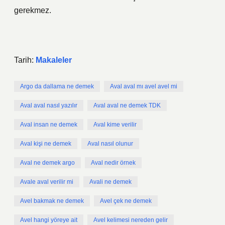
gerekmez.
Tarih:
Makaleler
Argo da dallama ne demek
Aval aval mı avel avel mi
Aval aval nasıl yazılır
Aval aval ne demek TDK
Aval insan ne demek
Aval kime verilir
Aval kişi ne demek
Aval nasıl olunur
Aval ne demek argo
Aval nedir örnek
Avale aval verilir mi
Avali ne demek
Avel bakmak ne demek
Avel çek ne demek
Avel hangi yöreye ait
Avel kelimesi nereden gelir