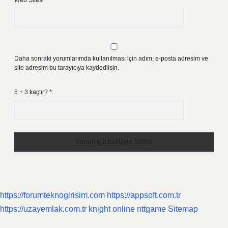
Web Sitesi
Daha sonraki yorumlarımda kullanılması için adım, e-posta adresim ve
site adresim bu tarayıcıya kaydedilsin.
5 + 3 kaçtır?
*
https://forumteknogirisim.com
https://appsoft.com.tr
https://uzayemlak.com.tr
knight online
nttgame
Sitemap