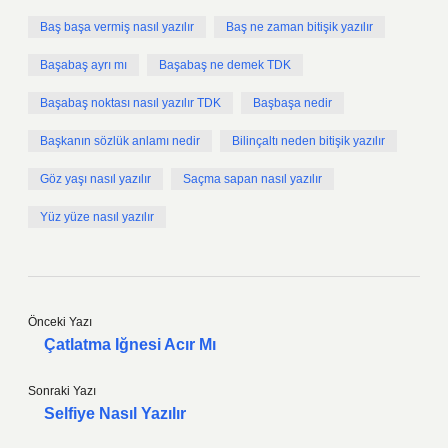
Baş başa vermiş nasıl yazılır
Baş ne zaman bitişik yazılır
Başabaş ayrı mı
Başabaş ne demek TDK
Başabaş noktası nasıl yazılır TDK
Başbaşa nedir
Başkanın sözlük anlamı nedir
Bilinçaltı neden bitişik yazılır
Göz yaşı nasıl yazılır
Saçma sapan nasıl yazılır
Yüz yüze nasıl yazılır
Önceki Yazı
Çatlatma Iğnesi Acır Mı
Sonraki Yazı
Selfiye Nasıl Yazılır