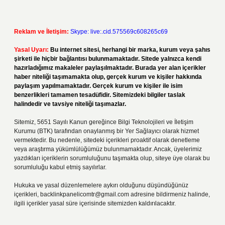
Reklam ve İletişim:
Skype: live:.cid.575569c608265c69
Yasal Uyarı:
Bu internet sitesi, herhangi bir marka, kurum veya şahıs
şirketi ile hiçbir bağlantısı bulunmamaktadır. Sitede yalnızca kendi
hazırladığımız makaleler paylaşılmaktadır. Burada yer alan içerikler
haber niteliği taşımamakta olup, gerçek kurum ve kişiler hakkında
paylaşım yapılmamaktadır. Gerçek kurum ve kişiler ile isim
benzerlikleri tamamen tesadüfidir. Sitemizdeki bilgiler taslak
halindedir ve tavsiye niteliği taşımazlar.
Sitemiz, 5651 Sayılı Kanun gereğince Bilgi Teknolojileri ve İletişim
Kurumu (BTK) tarafından onaylanmış bir Yer Sağlayıcı olarak hizmet
vermektedir. Bu nedenle, sitedeki içerikleri proaktif olarak denetleme
veya araştırma yükümlülüğümüz bulunmamaktadır. Ancak, üyelerimiz
yazdıkları içeriklerin sorumluluğunu taşımakta olup, siteye üye olarak bu
sorumluluğu kabul etmiş sayılırlar.
Hukuka ve yasal düzenlemelere aykırı olduğunu düşündüğünüz
içerikleri,
backlinkpanelicomtr@gmail.com
adresine bildirmeniz halinde,
ilgili içerikler yasal süre içerisinde sitemizden kaldırılacaktır.