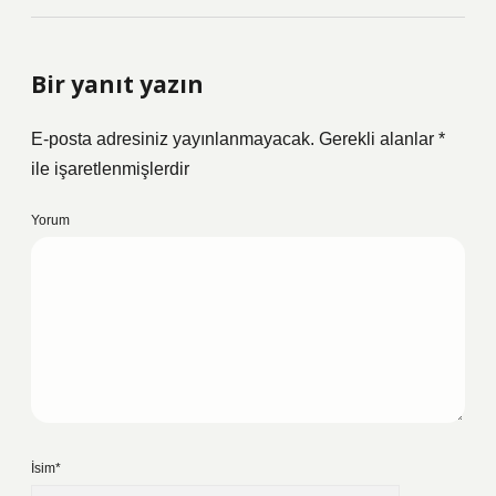
Bir yanıt yazın
E-posta adresiniz yayınlanmayacak.
Gerekli alanlar
*
ile işaretlenmişlerdir
Yorum
İsim*