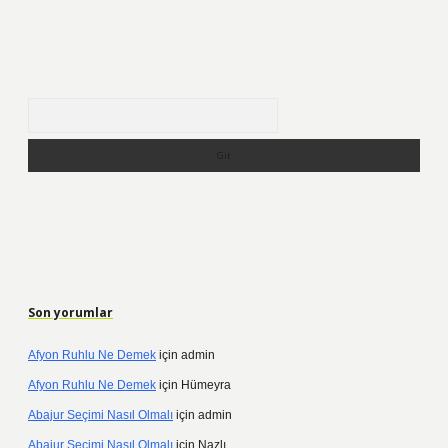
Arama
Son yorumlar
Afyon Ruhlu Ne Demek
için
admin
Afyon Ruhlu Ne Demek
için
Hümeyra
Abajur Seçimi Nasıl Olmalı
için
admin
Abajur Seçimi Nasıl Olmalı
için
Nazlı