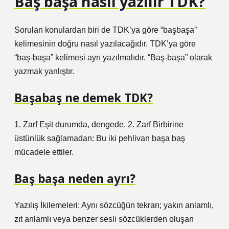
Baş başa nasıl yazılır TDK?
Sorulan konulardan biri de TDK’ya göre “başbaşa”
kelimesinin doğru nasıl yazılacağıdır. TDK’ya göre
“baş-başa” kelimesi ayrı yazılmalıdır. “Baş-başa” olarak
yazmak yanlıştır.
Başabaş ne demek TDK?
1. Zarf Eşit durumda, dengede. 2. Zarf Birbirine
üstünlük sağlamadan: Bu iki pehlivan başa baş
mücadele ettiler.
Baş başa neden ayrı?
Yazılış İkilemeleri: Aynı sözcüğün tekrarı; yakın anlamlı,
zıt anlamlı veya benzer sesli sözcüklerden oluşan