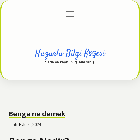
menüyü
Anasayfa
Gizlilik Politikası
Yasal Uyarı
aç
Hakkımızda
Huzurlu Bilgi Köşesi
Sade ve keyifli bilgilerle tanış!
Benge ne demek
Tarih: Eylül 6, 2024