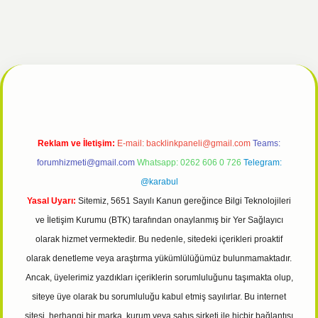
cel
tulipbet giriş
Reklam ve İletişim:
E-mail:
backlinkpaneli@gmail.com
Teams:
forumhizmeti@gmail.com
Whatsapp: 0262 606 0 726
Telegram:
@karabul
Yasal Uyarı:
Sitemiz, 5651 Sayılı Kanun gereğince Bilgi Teknolojileri
ve İletişim Kurumu (BTK) tarafından onaylanmış bir Yer Sağlayıcı
olarak hizmet vermektedir. Bu nedenle, sitedeki içerikleri proaktif
olarak denetleme veya araştırma yükümlülüğümüz bulunmamaktadır.
Ancak, üyelerimiz yazdıkları içeriklerin sorumluluğunu taşımakta olup,
siteye üye olarak bu sorumluluğu kabul etmiş sayılırlar. Bu internet
sitesi, herhangi bir marka, kurum veya şahıs şirketi ile hiçbir bağlantısı