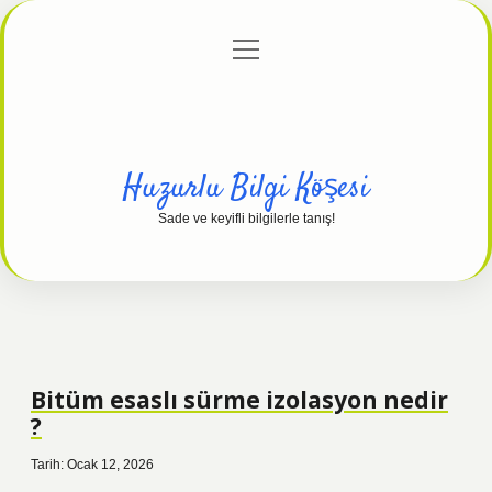
menüyü
Anasayfa
Gizlilik Politikası
Yasal Uyarı
aç
Hakkımızda
Huzurlu Bilgi Köşesi
Sade ve keyifli bilgilerle tanış!
Bitüm esaslı sürme izolasyon nedir
?
Tarih: Ocak 12, 2026