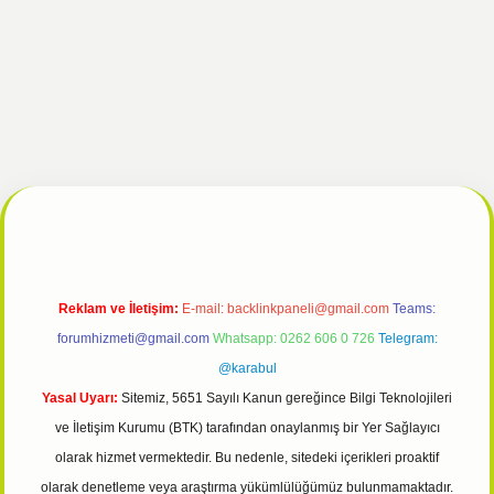
lipbet giriş
Reklam ve İletişim:
E-mail:
backlinkpaneli@gmail.com
Teams:
forumhizmeti@gmail.com
Whatsapp: 0262 606 0 726
Telegram:
@karabul
Yasal Uyarı:
Sitemiz, 5651 Sayılı Kanun gereğince Bilgi Teknolojileri
ve İletişim Kurumu (BTK) tarafından onaylanmış bir Yer Sağlayıcı
olarak hizmet vermektedir. Bu nedenle, sitedeki içerikleri proaktif
olarak denetleme veya araştırma yükümlülüğümüz bulunmamaktadır.