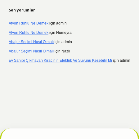
Son yorumlar
Afyon Ruhlu Ne Demek
için
admin
Afyon Ruhlu Ne Demek
için
Hümeyra
Abajur Seçimi Nasıl Olmalı
için
admin
Abajur Seçimi Nasıl Olmalı
için
Nazlı
Ev Sahibi Çıkmayan Kiracının Elektrik Ve Suyunu Kesebilir Mi
için
admin
hiltonbet güncel
tulipbet giriş