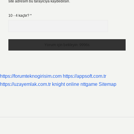
site adresim bu tarayıcıya kaydedilsin.
10 - 4 kaçtır?
*
https://forumteknogirisim.com
https://appsoft.com.tr
https://uzayemlak.com.tr
knight online
nttgame
Sitemap