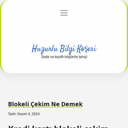
menüyü
Anasayfa
Gizlilik Politikası
Yasal Uyarı
aç
Hakkımızda
Huzurlu Bilgi Köşesi
Sade ve keyifli bilgilerle tanış!
Blokeli Çekim Ne Demek
Tarih: Kasım 4, 2024