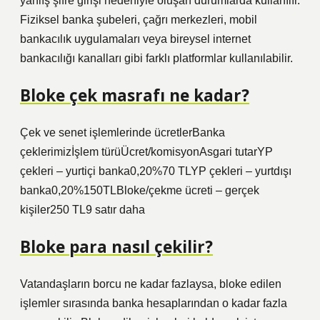
yanlış şifre girişi nedeniyle oluşan durumlarda kullanılır.
Fiziksel banka şubeleri, çağrı merkezleri, mobil
bankacılık uygulamaları veya bireysel internet
bankacılığı kanalları gibi farklı platformlar kullanılabilir.
Bloke çek masrafı ne kadar?
Çek ve senet işlemlerinde ücretlerBanka
çeklerimizİşlem türüÜcret/komisyonAsgari tutarYP
çekleri – yurtiçi banka0,20%70 TLYP çekleri – yurtdışı
banka0,20%150TLBloke/çekme ücreti – gerçek
kişiler250 TL9 satır daha
Bloke para nasıl çekilir?
Vatandaşların borcu ne kadar fazlaysa, bloke edilen
işlemler sırasında banka hesaplarından o kadar fazla