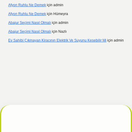
Afyon Ruhlu Ne Demek
için
admin
Afyon Ruhlu Ne Demek
için
Hümeyra
Abajur Seçimi Nasıl Olmalı
için
admin
Abajur Seçimi Nasıl Olmalı
için
Nazlı
Ev Sahibi Çıkmayan Kiracının Elektrik Ve Suyunu Kesebilir Mi
için
admin
l
tulipbet giriş