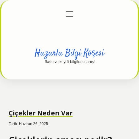
menüyü
Anasayfa
Gizlilik Politikası
Yasal Uyarı
aç
Hakkımızda
Huzurlu Bilgi Köşesi
Sade ve keyifli bilgilerle tanış!
Çiçekler Neden Var
Tarih: Haziran 26, 2025