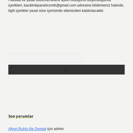
Hukuka ve yasal düzenlemelere aykırı olduğunu düşündüğünüz
içerikleri,
backlinkpanelicomtr@gmail.com
adresine bildirmeniz halinde,
ilgili içerikler yasal süre içerisinde sitemizden kaldırılacaktır.
Arama
Son yorumlar
Afyon Ruhlu Ne Demek
için
admin