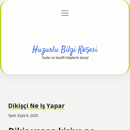
menüyü
Anasayfa
Gizlilik Politikası
Yasal Uyarı
aç
Hakkımızda
Huzurlu Bilgi Köşesi
Sade ve keyifli bilgilerle tanış!
Dikişçi Ne Iş Yapar
Tarih: Eylül 6, 2025