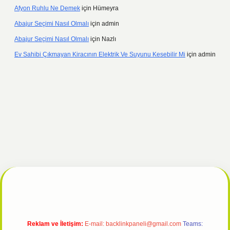
Afyon Ruhlu Ne Demek
için
Hümeyra
Abajur Seçimi Nasıl Olmalı
için
admin
Abajur Seçimi Nasıl Olmalı
için
Nazlı
Ev Sahibi Çıkmayan Kiracının Elektrik Ve Suyunu Kesebilir Mi
için
admin
cel
tulipbet giriş
Reklam ve İletişim:
E-mail:
backlinkpaneli@gmail.com
Teams: