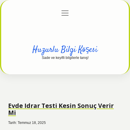
menüyü
Anasayfa
Gizlilik Politikası
Yasal Uyarı
aç
Hakkımızda
Huzurlu Bilgi Köşesi
Sade ve keyifli bilgilerle tanış!
Evde Idrar Testi Kesin Sonuç Verir
Mi
Tarih: Temmuz 18, 2025