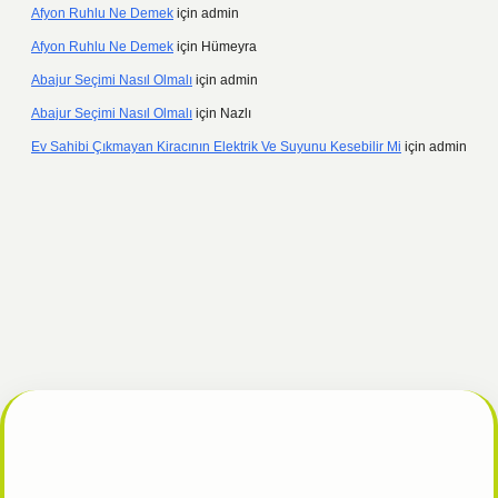
Afyon Ruhlu Ne Demek
için
admin
Afyon Ruhlu Ne Demek
için
Hümeyra
Abajur Seçimi Nasıl Olmalı
için
admin
Abajur Seçimi Nasıl Olmalı
için
Nazlı
Ev Sahibi Çıkmayan Kiracının Elektrik Ve Suyunu Kesebilir Mi
için
admin
ulipbet giriş