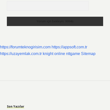
https://forumteknogirisim.com
https://appsoft.com.tr
https://uzayemlak.com.tr
knight online
nttgame
Sitemap
Sidebar
Son Yazılar