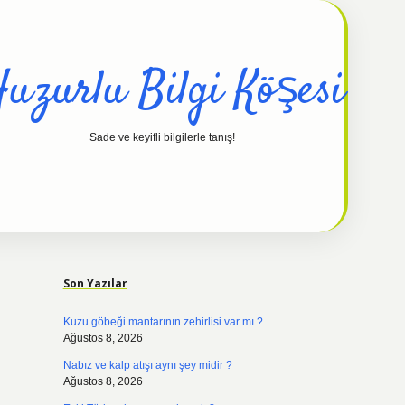
uzurlu Bilgi Köşesi
Sade ve keyifli bilgilerle tanış!
Sidebar
hiltonbet güncel
tul
Son Yazılar
Kuzu göbeği mantarının zehirlisi var mı ?
Ağustos 8, 2026
Nabız ve kalp atışı aynı şey midir ?
Ağustos 8, 2026