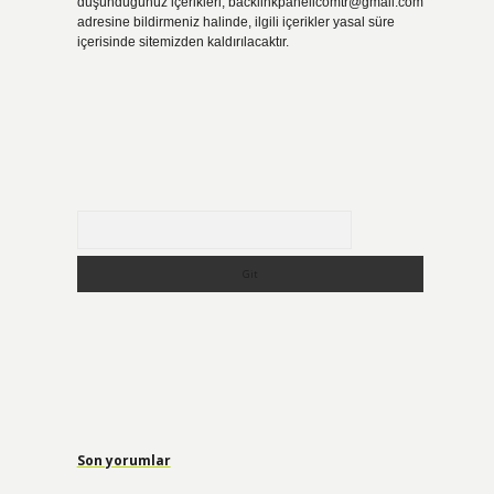
düşündüğünüz içerikleri,
backlinkpanelicomtr@gmail.com
adresine bildirmeniz halinde, ilgili içerikler yasal süre
içerisinde sitemizden kaldırılacaktır.
Arama
Son yorumlar