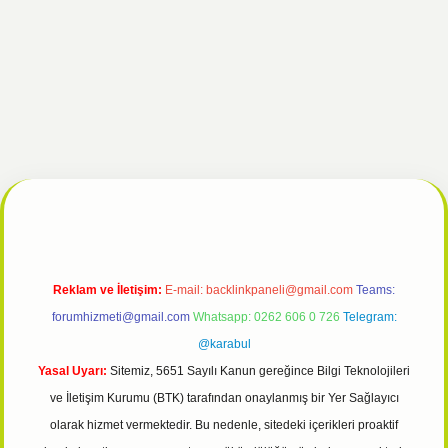
tulipbet giriş
Reklam ve İletişim:
E-mail:
backlinkpaneli@gmail.com
Teams:
forumhizmeti@gmail.com
Whatsapp: 0262 606 0 726
Telegram:
@karabul
Yasal Uyarı:
Sitemiz, 5651 Sayılı Kanun gereğince Bilgi Teknolojileri
ve İletişim Kurumu (BTK) tarafından onaylanmış bir Yer Sağlayıcı
olarak hizmet vermektedir. Bu nedenle, sitedeki içerikleri proaktif