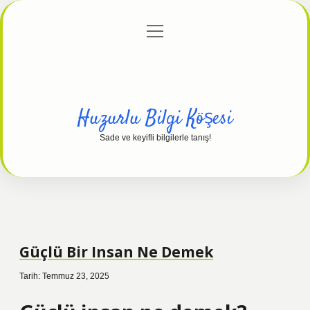
menüyü
Anasayfa
Gizlilik Politikası
Yasal Uyarı
aç
Hakkımızda
Huzurlu Bilgi Köşesi
Sade ve keyifli bilgilerle tanış!
Güçlü Bir Insan Ne Demek
Tarih: Temmuz 23, 2025