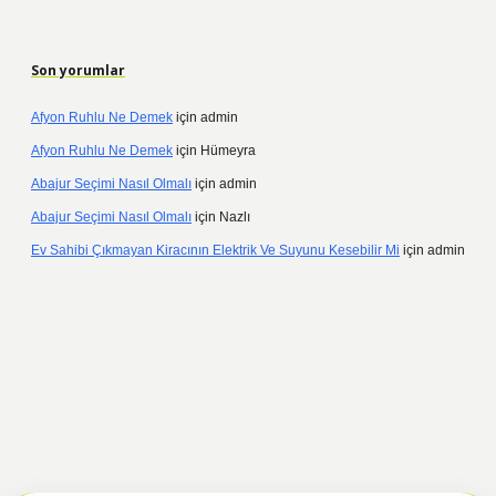
Son yorumlar
Afyon Ruhlu Ne Demek
için
admin
Afyon Ruhlu Ne Demek
için
Hümeyra
Abajur Seçimi Nasıl Olmalı
için
admin
Abajur Seçimi Nasıl Olmalı
için
Nazlı
Ev Sahibi Çıkmayan Kiracının Elektrik Ve Suyunu Kesebilir Mi
için
admin
el
tulipbet giriş