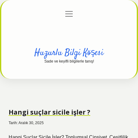
menüyü
Anasayfa
Gizlilik Politikası
Yasal Uyarı
aç
Hakkımızda
Huzurlu Bilgi Köşesi
Sade ve keyifli bilgilerle tanış!
Hangi suçlar sicile işler ?
Tarih: Aralık 30, 2025
Hangi Suçlar Sicile İşler? Toplumsal Cinsiyet, Çeşitlilik