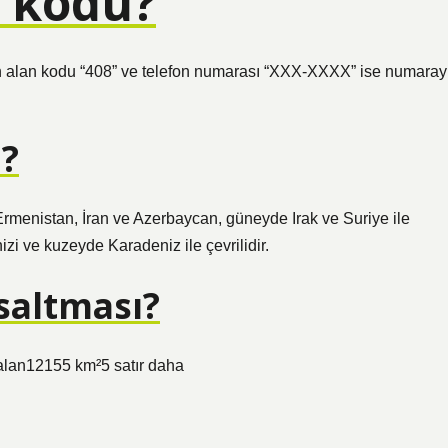
e kodu?
in alan kodu “408” ve telefon numarası “XXX-XXXX” ise numaray
e?
rmenistan, İran ve Azerbaycan, güneyde Irak ve Suriye ile
i ve kuzeyde Karadeniz ile çevrilidir.
saltması?
an12155 km²5 satır daha