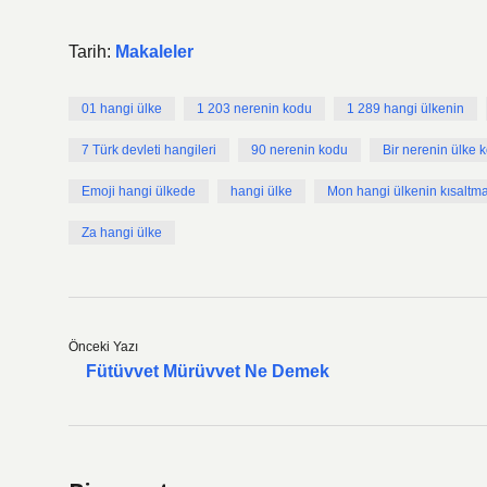
Tarih:
Makaleler
01 hangi ülke
1 203 nerenin kodu
1 289 hangi ülkenin
7 Türk devleti hangileri
90 nerenin kodu
Bir nerenin ülke 
Emoji hangi ülkede
hangi ülke
Mon hangi ülkenin kısaltma
Za hangi ülke
Önceki Yazı
Fütüvvet Mürüvvet Ne Demek