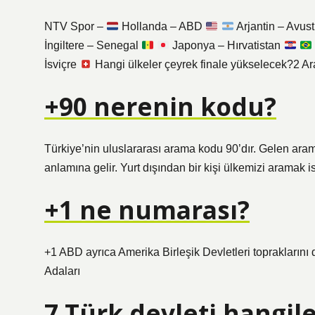
NTV Spor –
Hollanda – ABD
Arjantin – Avus
İngiltere – Senegal
Japonya – Hırvatistan
İsviçre
Hangi ülkeler çeyrek finale yükselecek?2 Ar
+90 nerenin kodu?
Türkiye’nin uluslararası arama kodu 90’dır. Gelen ara
anlamına gelir. Yurt dışından bir kişi ülkemizi arama
+1 ne numarası?
+1 ABD ayrıca Amerika Birleşik Devletleri topraklarını
Adaları
7 Türk devleti hangile