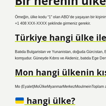
Bir nerenin ülk
Örneğin, ülke kodu “1” olan ABD’de yaşayan bir kişin
+1 408 XXX-XXXX şeklinde girmeniz gerekir.
Türkiye hangi ülke il
Batıda Bulgaristan ve Yunanistan, doğuda Gürcistan, E
komşudur. Güneyde Kıbrıs ve Akdeniz, batıda Ege Deniz
Mon hangi ülkenin kı
Mo (Eyalet)MoÜlkeMyanmarMerkezMoulmeinToplam al
hangi ülke?