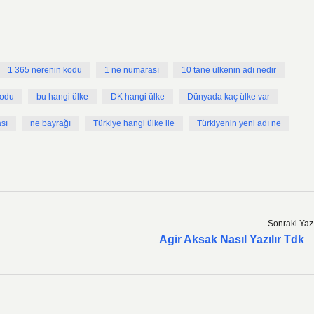
1 365 nerenin kodu
1 ne numarası
10 tane ülkenin adı nedir
kodu
bu hangi ülke
DK hangi ülke
Dünyada kaç ülke var
sı
ne bayrağı
Türkiye hangi ülke ile
Türkiyenin yeni adı ne
Sonraki Yaz
Agir Aksak Nasıl Yazılır Tdk