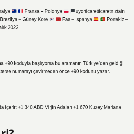
tralya
Fransa – Polonya
uyorticaretticaretnıztain
Brezilya – Güney Kore
Fas – İspanya
Portekiz –
alık 2022
ma +90 koduyla başlıyorsa bu aramanın Türkiye’den geldiği
k isterse numarayı çevirmeden önce +90 kodunu yazar.
 da içerir: +1 340 ABD Virjin Adaları +1 670 Kuzey Mariana
ri?