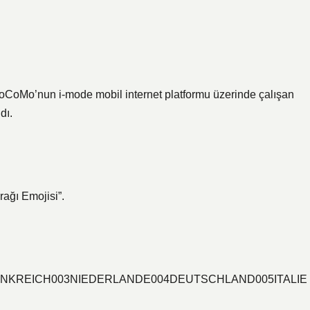
oCoMo’nun i-mode mobil internet platformu üzerinde çalışan
dı.
ağı Emojisi”.
1FRANKREICH003NIEDERLANDE004DEUTSCHLAND005ITALIE