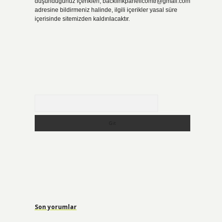
düşündüğünüz içerikleri,
backlinkpanelicomtr@gmail.com
adresine bildirmeniz halinde, ilgili içerikler yasal süre
içerisinde sitemizden kaldırılacaktır.
Arama
Son yorumlar