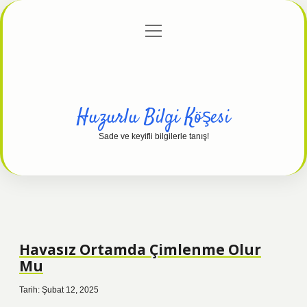
menüyü
Anasayfa
Gizlilik Politikası
Yasal Uyarı
aç
Hakkımızda
Huzurlu Bilgi Köşesi
Sade ve keyifli bilgilerle tanış!
Havasız Ortamda Çimlenme Olur
Mu
Tarih: Şubat 12, 2025