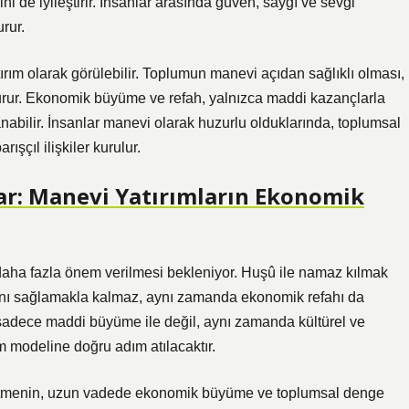
rini de iyileştirir. İnsanlar arasında güven, saygı ve sevgi
rur.
rım olarak görülebilir. Toplumun manevi açıdan sağlıklı olması,
şturur. Ekonomik büyüme ve refah, yalnızca maddi kazançlarla
nabilir. İnsanlar manevi olarak huzurlu olduklarında, toplumsal
ışçıl ilişkiler kurulur.
ar: Manevi Yatırımların Ekonomik
 daha fazla önem verilmesi bekleniyor. Huşû ile namaz kılmak
arını sağlamakla kalmaz, aynı zamanda ekonomik refahı da
n sadece maddi büyüme ile değil, aynı zamanda kültürel ve
 modeline doğru adım atılacaktır.
dı etmenin, uzun vadede ekonomik büyüme ve toplumsal denge