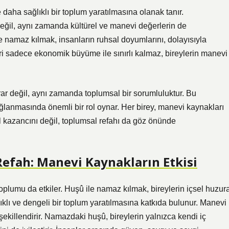
aha sağlıklı bir toplum yaratılmasına olanak tanır.
eğil, aynı zamanda kültürel ve manevi değerlerin de
e namaz kılmak, insanların ruhsal doyumlarını, dolayısıyla
ri sadece ekonomik büyüme ile sınırlı kalmaz, bireylerin manevi
rar değil, aynı zamanda toplumsal bir sorumluluktur. Bu
lanmasında önemli bir rol oynar. Her birey, manevi kaynakları
l kazancını değil, toplumsal refahı da göz önünde
Refah: Manevi Kaynakların Etkisi
 toplumu da etkiler. Huşû ile namaz kılmak, bireylerin içsel huzur
klı ve dengeli bir toplum yaratılmasına katkıda bulunur. Manevi
killendirir. Namazdaki huşû, bireylerin yalnızca kendi iç