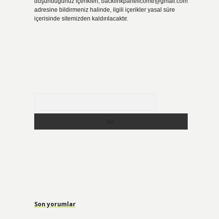
düşündüğünüz içerikleri,
backlinkpanelicomtr@gmail.com
adresine bildirmeniz halinde, ilgili içerikler yasal süre
içerisinde sitemizden kaldırılacaktır.
Arama
Son yorumlar