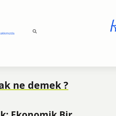
H
akkımızda
mak ne demek ?
k: Ekonomik Bir