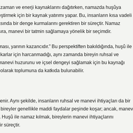
nda zaman ve enerji kaynaklarını dağıtırken, namazda huşûya
tirmek için bir kaynak yatırımı yapar. Bu, insanların kısa vadeli
sında bir denge kurmalarını gerektiren bir süreçtir. Namaz
sıra, manevi bir tatmin sağlamaya yönelik bir seçimdir.
sı, yarının kazancıdır.” Bu perspektiften bakıldığında, huşû ile
karlar için harcanmadığı, aynı zamanda bireyin ruhsal ve
i, manevi huzurunu ve içsel dengeyi sağlamak için bu kaynağı
y olarak toplumuna da katkıda bulunabilir.
lenir. Aynı şekilde, insanların ruhsal ve manevi ihtiyaçları da bir
 bireyler genellikle maddi faydalar peşinde koşar; ancak, manev
. Huşû ile namaz kılmak, bireylerin manevi ihtiyaçlarını
 süreçtir.