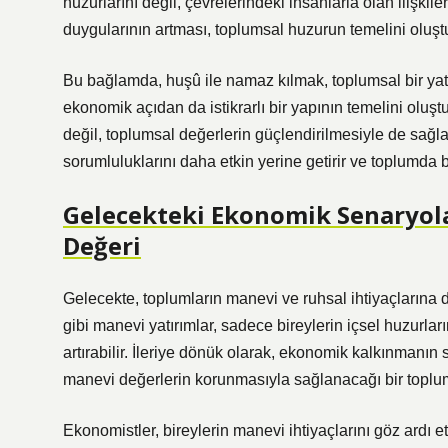
huzurlarını değil, çevrelerindeki insanlarla olan ilişkile
duygularının artması, toplumsal huzurun temelini oluştu
Bu bağlamda, huşû ile namaz kılmak, toplumsal bir yatı
ekonomik açıdan da istikrarlı bir yapının temelini olu
değil, toplumsal değerlerin güçlendirilmesiyle de sağla
sorumluluklarını daha etkin yerine getirir ve toplumda bar
Gelecekteki Ekonomik Senaryol
Değeri
Gelecekte, toplumların manevi ve ruhsal ihtiyaçlarına
gibi manevi yatırımlar, sadece bireylerin içsel huzurl
artırabilir. İleriye dönük olarak, ekonomik kalkınmanı
manevi değerlerin korunmasıyla sağlanacağı bir toplum
Ekonomistler, bireylerin manevi ihtiyaçlarını göz ar