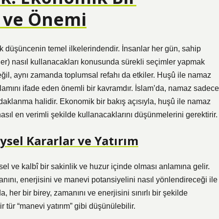
ı ve Önemi
ik düşüncenin temel ilkelerindendir. İnsanlar her gün, sahip
rler) nasıl kullanacakları konusunda sürekli seçimler yapmak
eğil, aynı zamanda toplumsal refahı da etkiler. Huşû ile namaz
nlamını ifade eden önemli bir kavramdır. İslam’da, namaz sadece
 odaklanma halidir. Ekonomik bir bakış açısıyla, huşû ile namaz
sıl en verimli şekilde kullanacaklarını düşünmelerini gerektirir.
eysel Kararlar ve Yatırım
l ve kalbî bir sakinlik ve huzur içinde olması anlamına gelir.
ını, enerjisini ve manevi potansiyelini nasıl yönlendireceği ile
 her bir birey, zamanını ve enerjisini sınırlı bir şekilde
tür “manevi yatırım” gibi düşünülebilir.