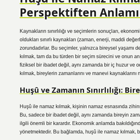
Perspektiften Anlam
Kaynakların sınırlılığı ve seçimlerin sonuçları, ekonom
oldukları sınırlı kaynakları (zaman, enerji, maddi değe
zorundadırlar. Bu seçimler, yalnızca bireysel yaşamı d
kılmak, tam da bu türden bir seçim sürecini ve onun a
fiziksel bir ibadet değil, aynı zamanda bir iç huzur ve
kılmak, bireylerin zamanlarını ve manevi kaynaklarını na
Huşû ve Zamanın Sınırlılığı: Bir
Huşû ile namaz kılmak, kişinin namaz esnasında zihinse
Bu, sadece bir ibadet değil, aynı zamanda bireyin zaman
ilgili önemli bir karardır. Ekonomik anlamda bakıldığında,
yönetmektedir. Bu bağlamda, huşû ile namaz kılmak, bir 