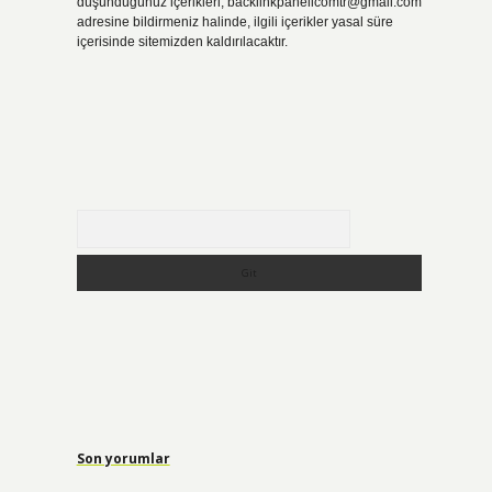
düşündüğünüz içerikleri,
backlinkpanelicomtr@gmail.com
adresine bildirmeniz halinde, ilgili içerikler yasal süre
içerisinde sitemizden kaldırılacaktır.
Arama
Son yorumlar