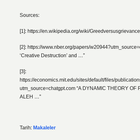
Sources:
[1]: https://en.wikipedia.org/wiki/Greedversusgrieva
[2]: https://www.nber.org/papers/w20944?utm_source=
‘Creative Destruction’ and …”
[3]:
https://economics.mit.edu/sites/default/files/pub
utm_source=chatgpt.com “A DYNAMIC THEORY
ALEH …”
Tarih:
Makaleler