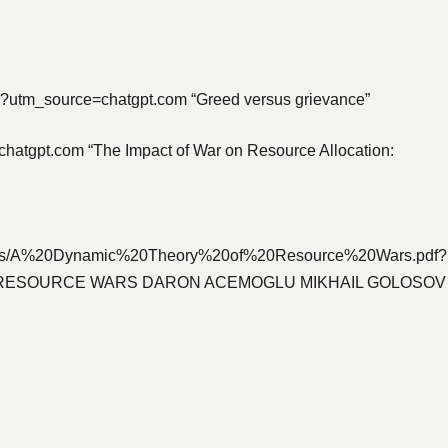
nce?utm_source=chatgpt.com “Greed versus grievance”
chatgpt.com “The Impact of War on Resource Allocation:
lications/A%20Dynamic%20Theory%20of%20Resource%20Wars.pdf?
 OF RESOURCE WARS DARON ACEMOGLU MIKHAIL GOLOSOV