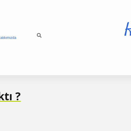
H
akkımızda
tı ?