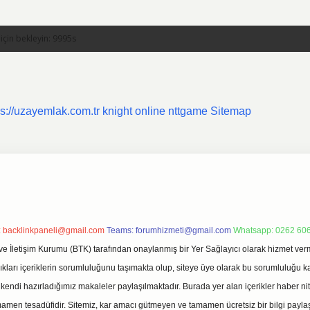
ps://uzayemlak.com.tr
knight online
nttgame
Sitemap
:
backlinkpaneli@gmail.com
Teams:
forumhizmeti@gmail.com
Whatsapp: 0262 606
ve İletişim Kurumu (BTK) tarafından onaylanmış bir Yer Sağlayıcı olarak hizmet verm
rı içeriklerin sorumluluğunu taşımakta olup, siteye üye olarak bu sorumluluğu kabul
a kendi hazırladığımız makaleler paylaşılmaktadır. Burada yer alan içerikler haber 
tamamen tesadüfidir. Sitemiz, kar amacı gütmeyen ve tamamen ücretsiz bir bilgi pay