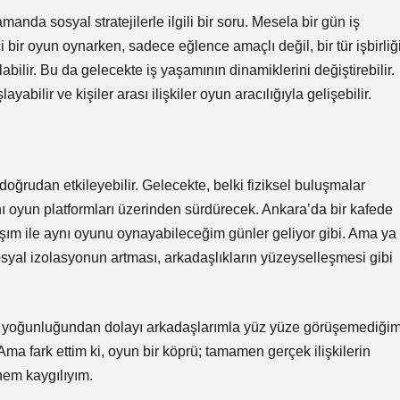
anda sosyal stratejilerle ilgili bir soru. Mesela bir gün iş
 bir oyun oynarken, sadece eğlence amaçlı değil, bir tür işbirliğ
labilir. Bu da gelecekte iş yaşamının dinamiklerini değiştirebilir.
yabilir ve kişiler arası ilişkiler oyun aracılığıyla gelişebilir.
doğrudan etkileyebilir. Gelecekte, belki fiziksel buluşmalar
nı oyun platformları üzerinden sürdürecek. Ankara’da bir kafede
aşım ile aynı oyunu oynayabileceğim günler geliyor gibi. Ama ya
osyal izolasyonun artması, arkadaşlıkların yüzeyselleşmesi gibi
 yoğunluğundan dolayı arkadaşlarımla yüz yüze görüşemediği
Ama fark ettim ki, oyun bir köprü; tamamen gerçek ilişkilerin
hem kaygılıyım.