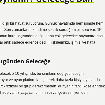
li dışlı bir hayat sürüyorum. Günlük hayatımda hem işimde hem
um. Son zamanlarda kendime sık sık sorduğum bir soru var: “IP
un kuralı açısından değil, daha çok gelecekte hayatımızı nasıl
rtık sadece eğlence değil; ilişkilerimizi, işimizi ve hatta
Bugünden Geleceğe
lecek 5-10 yıl içinde, bu sınırların değişebileceğini
uyor ve oyun platformları giderek daha fazla kişiyi aynı anda
rtık fiziksel bir grup gerektirmeden, dünyanın farklı köşelerindek
ehirde yalnız yaşayan birinin sosyal çevresini yeniden