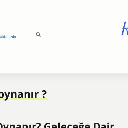
H
akkımızda
oynanır ?
Oynanır? Geleceğe Dair