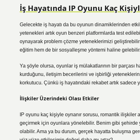
İş Hayatında IP Oyunu Kaç Kişiy
Gelecekte iş hayatı da bu oyunun dinamiklerinden etkile
yetenekleri artık oyun benzeri platformlarda test edilebil
oynayarak problem çözme yeteneklerimizi geliştirebiliri
eğitim hem de bir sosyalleşme yöntemi haline gelebilir
Ya şöyle olursa, oyunlar iş mülakatlarının bir parçası ha
kurduğunu, iletişim becerilerini ve işbirliği yetenekle
korkutucu. Çünkü iş hayatındaki rekabet artık sadece ye
İlişkiler Üzerindeki Olası Etkiler
IP oyunu kaç kişiyle oynanır sorusu, romantik ilişkiler aç
geçirmek için oyunlara yönelebilir. Benim gibi şehirde y
olabilir. Ama ya bu durum, gerçek hayatta buluşma gerek
yüz yüze etkileşimin değeri daha mı artar?