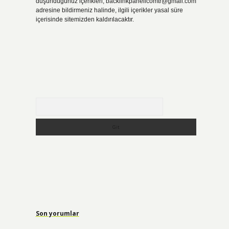
düşündüğünüz içerikleri,
backlinkpanelicomtr@gmail.com
adresine bildirmeniz halinde, ilgili içerikler yasal süre
içerisinde sitemizden kaldırılacaktır.
Arama
Son yorumlar