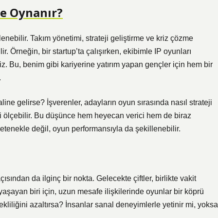
le Oynanır?
nebilir. Takım yönetimi, strateji geliştirme ve kriz çözme
ir. Örneğin, bir startup’ta çalışırken, ekibimle IP oyunları
z. Bu, benim gibi kariyerine yatırım yapan gençler için hem bir
.
line gelirse? İşverenler, adayların oyun sırasında nasıl strateji
rini ölçebilir. Bu düşünce hem heyecan verici hem de biraz
tenekle değil, oyun performansıyla da şekillenebilir.
ısından da ilginç bir nokta. Gelecekte çiftler, birlikte vakit
aşayan biri için, uzun mesafe ilişkilerinde oyunlar bir köprü
liliğini azaltırsa? İnsanlar sanal deneyimlerle yetinir mi, yoksa