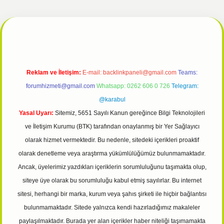
pbet giriş
Reklam ve İletişim:
E-mail:
backlinkpaneli@gmail.com
Teams:
forumhizmeti@gmail.com
Whatsapp: 0262 606 0 726
Telegram:
@karabul
Yasal Uyarı:
Sitemiz, 5651 Sayılı Kanun gereğince Bilgi Teknolojileri
ve İletişim Kurumu (BTK) tarafından onaylanmış bir Yer Sağlayıcı
olarak hizmet vermektedir. Bu nedenle, sitedeki içerikleri proaktif
olarak denetleme veya araştırma yükümlülüğümüz bulunmamaktadır.
Ancak, üyelerimiz yazdıkları içeriklerin sorumluluğunu taşımakta olup,
siteye üye olarak bu sorumluluğu kabul etmiş sayılırlar. Bu internet
sitesi, herhangi bir marka, kurum veya şahıs şirketi ile hiçbir bağlantısı
bulunmamaktadır. Sitede yalnızca kendi hazırladığımız makaleler
paylaşılmaktadır. Burada yer alan içerikler haber niteliği taşımamakta