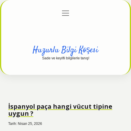
menüyü
Anasayfa
Gizlilik Politikası
Yasal Uyarı
aç
Hakkımızda
Huzurlu Bilgi Köşesi
Sade ve keyifli bilgilerle tanış!
İspanyol paça hangi vücut tipine
uygun ?
Tarih: Nisan 25, 2026