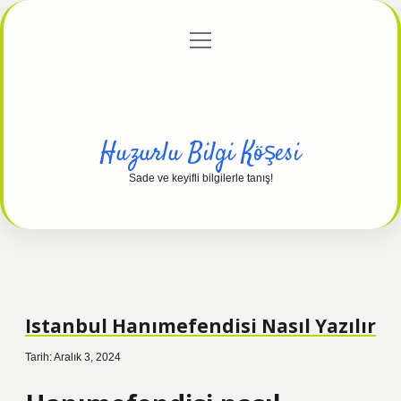
menüyü
Anasayfa
Gizlilik Politikası
Yasal Uyarı
aç
Hakkımızda
Huzurlu Bilgi Köşesi
Sade ve keyifli bilgilerle tanış!
Istanbul Hanımefendisi Nasıl Yazılır
Tarih: Aralık 3, 2024