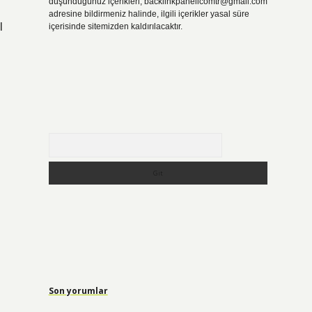
düşündüğünüz içerikleri,
backlinkpanelicomtr@gmail.com
adresine bildirmeniz halinde, ilgili içerikler yasal süre
l
içerisinde sitemizden kaldırılacaktır.
Arama
Son yorumlar