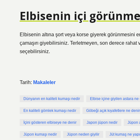
Elbisenin içi görünme
Elbisenin altına şort veya korse giyerek görünmesini eng
çamaşırı giyebilirsiniz. Terletmeyen, son derece rahat 
seçebilirsiniz.
Tarih:
Makaleler
Dünyanın en kaliteli kumaşı nedir
Elbise içine giyilen astara ne
En kaliteli gömlek kumaşı nedir
Göbeği açık kıyafetlere ne denir
İçini gösteren elbiseye ne denir
Japon jüpon nedir
Jüpon a
Jüpon kumaşı nedir
Jüpon neden giyilir
Jüt kumaş ne yapıl