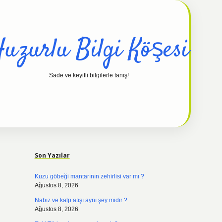
uzurlu Bilgi Köşesi
Sade ve keyifli bilgilerle tanış!
Sidebar
hiltonbet güncel
tu
Son Yazılar
Kuzu göbeği mantarının zehirlisi var mı ?
Ağustos 8, 2026
Nabız ve kalp atışı aynı şey midir ?
Ağustos 8, 2026