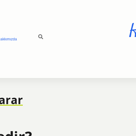
H
akkımızda
arar