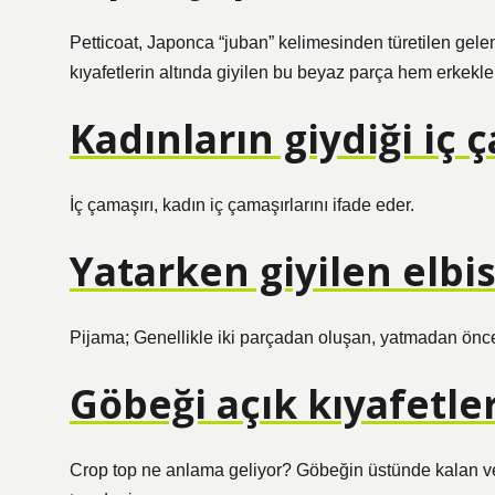
Petticoat, Japonca “juban” kelimesinden türetilen gele
kıyafetlerin altında giyilen bu beyaz parça hem erkekler
Kadınların giydiği iç 
İç çamaşırı, kadın iç çamaşırlarını ifade eder.
Yatarken giyilen elbi
Pijama; Genellikle iki parçadan oluşan, yatmadan önce gi
Göbeği açık kıyafetle
Crop top ne anlama geliyor? Göbeğin üstünde kalan ve g