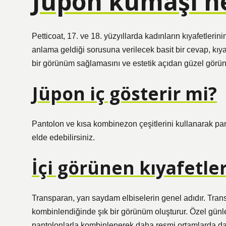
Jüpon kumaşı n
Petticoat, 17. ve 18. yüzyıllarda kadınların kıyafetlerinin
anlama geldiği sorusuna verilecek basit bir cevap, kı
bir görünüm sağlamasını ve estetik açıdan güzel görü
Jüpon iç gösterir mi?
Pantolon ve kısa kombinezon çeşitlerini kullanarak pan
elde edebilirsiniz.
İçi görünen kıyafetle
Transparan, yarı saydam elbiselerin genel adıdır. Tran
kombinlendiğinde şık bir görünüm oluşturur. Özel günler
pantolonlarla kombinlenerek daha resmi ortamlarda da k