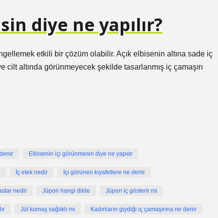
sin diye ne yapılır?
ellemek etkili bir çözüm olabilir. Açık elbisenin altına sade iç
ve cilt altında görünmeyecek şekilde tasarlanmış iç çamaşırı
 denir
Elbisenin içi görünmesin diye ne yapılır
İç etek nedir
İçi görünen kıyafetlere ne denir
star nedir
Jüpon hangi dilde
Jüpon iç gösterir mi
ır
Jüt kumaş sağlıklı mı
Kadınların giydiği iç çamaşırına ne denir