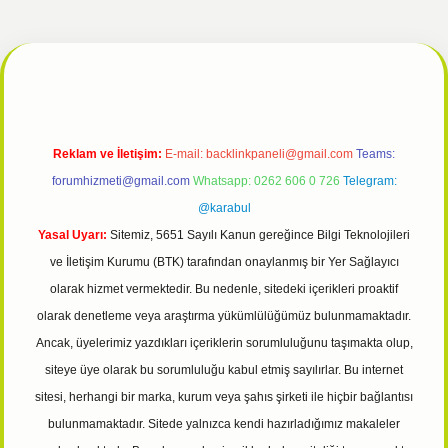
ulipbet giriş
Reklam ve İletişim:
E-mail:
backlinkpaneli@gmail.com
Teams:
forumhizmeti@gmail.com
Whatsapp: 0262 606 0 726
Telegram:
@karabul
Yasal Uyarı:
Sitemiz, 5651 Sayılı Kanun gereğince Bilgi Teknolojileri
ve İletişim Kurumu (BTK) tarafından onaylanmış bir Yer Sağlayıcı
olarak hizmet vermektedir. Bu nedenle, sitedeki içerikleri proaktif
olarak denetleme veya araştırma yükümlülüğümüz bulunmamaktadır.
Ancak, üyelerimiz yazdıkları içeriklerin sorumluluğunu taşımakta olup,
siteye üye olarak bu sorumluluğu kabul etmiş sayılırlar. Bu internet
sitesi, herhangi bir marka, kurum veya şahıs şirketi ile hiçbir bağlantısı
bulunmamaktadır. Sitede yalnızca kendi hazırladığımız makaleler