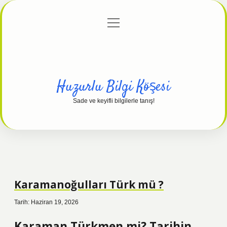
menüyü
Anasayfa
Gizlilik Politikası
Yasal Uyarı
aç
Hakkımızda
Huzurlu Bilgi Köşesi
Sade ve keyifli bilgilerle tanış!
Karamanoğulları Türk mü ?
Tarih: Haziran 19, 2026
Karaman Türkmen mi? Tarihin,