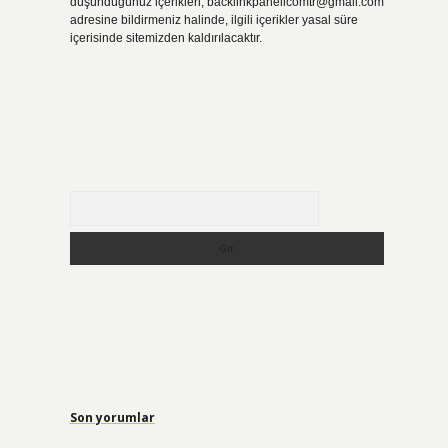
düşündüğünüz içerikleri,
backlinkpanelicomtr@gmail.com
adresine bildirmeniz halinde, ilgili içerikler yasal süre
içerisinde sitemizden kaldırılacaktır.
Arama
Son yorumlar