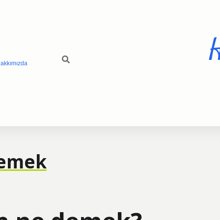
H
akkımızda
Demek