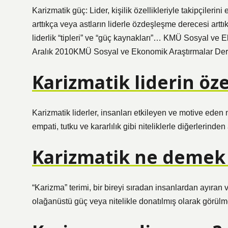
Karizmatik güç: Lider, kişilik özellikleriyle takipçileri
arttıkça veya astların liderle özdeşleşme derecesi arttı
liderlik “tipleri” ve “güç kaynakları”… KMÜ Sosyal ve E
Aralık 2010KMÜ Sosyal ve Ekonomik Araştırmalar Dergis
Karizmatik liderin öze
Karizmatik liderler, insanları etkileyen ve motive eden nit
empati, tutku ve kararlılık gibi niteliklerle diğerlerinden a
Karizmatik ne demek 
“Karizma” terimi, bir bireyi sıradan insanlardan ayıra
olağanüstü güç veya nitelikle donatılmış olarak görülmesi