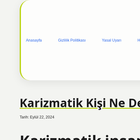
Anasayfa
Gizlilik Politikası
Yasal Uyarı
H
Karizmatik Kişi Ne 
Tarih: Eylül 22, 2024