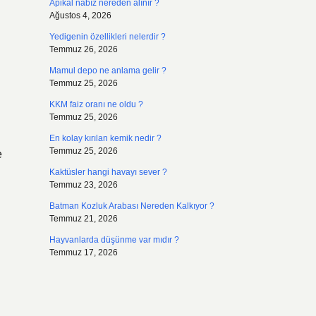
Apikal nabız nereden alınır ?
Ağustos 4, 2026
Yedigenin özellikleri nelerdir ?
Temmuz 26, 2026
Mamul depo ne anlama gelir ?
Temmuz 25, 2026
KKM faiz oranı ne oldu ?
Temmuz 25, 2026
En kolay kırılan kemik nedir ?
Temmuz 25, 2026
e
Kaktüsler hangi havayı sever ?
Temmuz 23, 2026
Batman Kozluk Arabası Nereden Kalkıyor ?
Temmuz 21, 2026
Hayvanlarda düşünme var mıdır ?
Temmuz 17, 2026