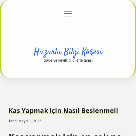
menüyü
Anasayfa
Gizlilik Politikası
Yasal Uyarı
aç
Hakkımızda
Huzurlu Bilgi Köşesi
Sade ve keyifli bilgilerle tanış!
Kas Yapmak Için Nasıl Beslenmeli
Tarih: Mayıs 1, 2025