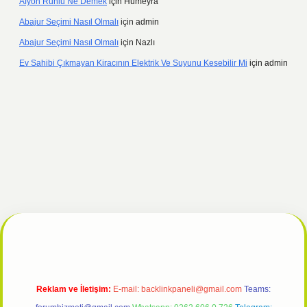
Afyon Ruhlu Ne Demek
için
Hümeyra
Abajur Seçimi Nasıl Olmalı
için
admin
Abajur Seçimi Nasıl Olmalı
için
Nazlı
Ev Sahibi Çıkmayan Kiracının Elektrik Ve Suyunu Kesebilir Mi
için
admin
el
tulipbet giriş
Reklam ve İletişim:
E-mail:
backlinkpaneli@gmail.com
Teams: