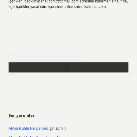
içerikleri,
backlinkpanelicomtr@gmail.com
adresine bildirmeniz halinde,
ilgili içerikler yasal süre içerisinde sitemizden kaldırılacaktır.
Arama
Son yorumlar
Afyon Ruhlu Ne Demek
için
admin