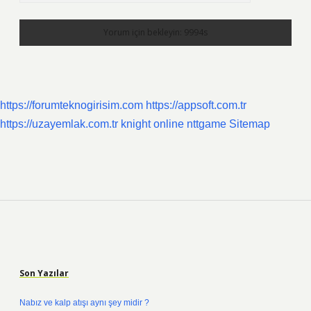
https://forumteknogirisim.com
https://appsoft.com.tr
https://uzayemlak.com.tr
knight online
nttgame
Sitemap
Sidebar
Son Yazılar
Nabız ve kalp atışı aynı şey midir ?