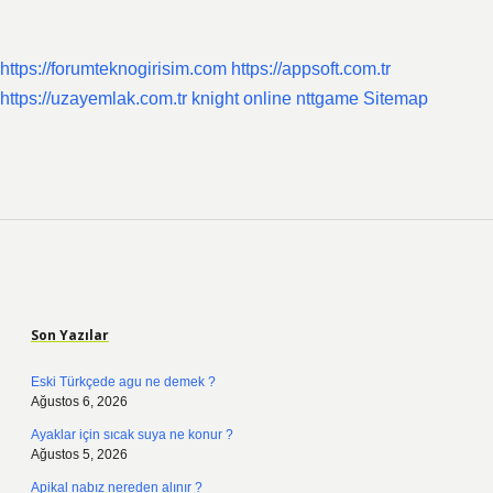
https://forumteknogirisim.com
https://appsoft.com.tr
https://uzayemlak.com.tr
knight online
nttgame
Sitemap
Sidebar
Son Yazılar
Eski Türkçede agu ne demek ?
Ağustos 6, 2026
Ayaklar için sıcak suya ne konur ?
Ağustos 5, 2026
Apikal nabız nereden alınır ?