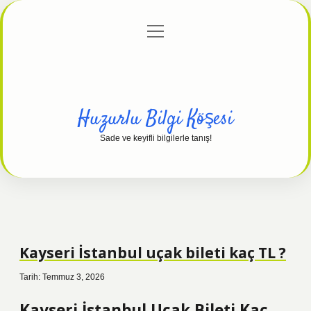
menüyü
Anasayfa
Gizlilik Politikası
Yasal Uyarı
aç
Hakkımızda
Huzurlu Bilgi Köşesi
Sade ve keyifli bilgilerle tanış!
Kayseri İstanbul uçak bileti kaç TL ?
Tarih: Temmuz 3, 2026
Kayseri İstanbul Uçak Bileti Kaç