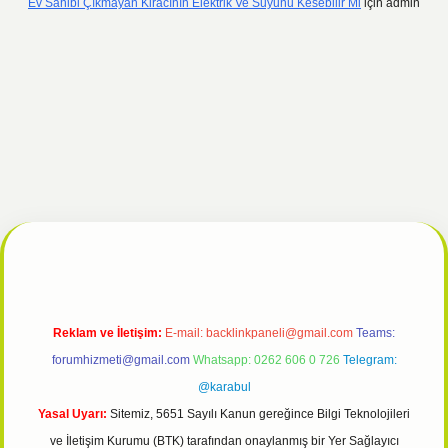
Ev Sahibi Çıkmayan Kiracının Elektrik Ve Suyunu Kesebilir Mi
için
admin
et giriş
Reklam ve İletişim:
E-mail:
backlinkpaneli@gmail.com
Teams:
forumhizmeti@gmail.com
Whatsapp: 0262 606 0 726
Telegram:
@karabul
Yasal Uyarı:
Sitemiz, 5651 Sayılı Kanun gereğince Bilgi Teknolojileri
ve İletişim Kurumu (BTK) tarafından onaylanmış bir Yer Sağlayıcı