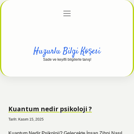
menüyü
Anasayfa
Gizlilik Politikası
Yasal Uyarı
aç
Hakkımızda
Huzurlu Bilgi Köşesi
Sade ve keyifli bilgilerle tanış!
Kuantum nedir psikoloji ?
Tarih: Kasım 15, 2025
Kuantum Nedir Psikoloji? Gelecekte İnsan Zihni Nasıl