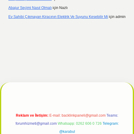
Abajur Seçimi Nasıl Olmalı
için
Nazlı
Ev Sahibi Çıkmayan Kiracının Elektrik Ve Suyunu Kesebilir Mi
için
admin
ncel
tulipbet giriş
Reklam ve İletişim:
E-mail:
backlinkpaneli@gmail.com
Teams:
forumhizmeti@gmail.com
Whatsapp: 0262 606 0 726
Telegram:
@karabul