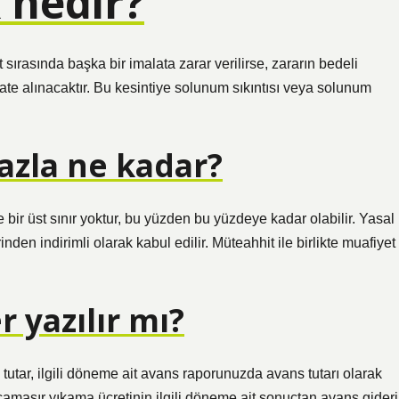
 nedir?
ırasında başka bir imalata zarar verilirse, zararın bedeli
e alınacaktır. Bu kesintiye solunum sıkıntısı veya solunum
fazla ne kadar?
ve bir üst sınır yoktur, bu yüzden bu yüzdeye kadar olabilir. Yasal
inden indirimli olarak kabul edilir. Müteahhit ile birlikte muafiyet
r yazılır mı?
utar, ilgili döneme ait avans raporunuzda avans tutarı olarak
, çamaşır yıkama ücretinin ilgili döneme ait sonuçtan avans gideri