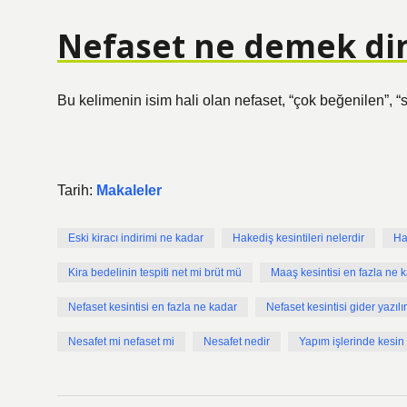
Nefaset ne demek di
Bu kelimenin isim hali olan nefaset, “çok beğenilen”, “
Tarih:
Makaleler
Eski kiracı indirimi ne kadar
Hakediş kesintileri nelerdir
Ha
Kira bedelinin tespiti net mi brüt mü
Maaş kesintisi en fazla ne 
Nefaset kesintisi en fazla ne kadar
Nefaset kesintisi gider yazılı
Nesafet mi nefaset mi
Nesafet nedir
Yapım işlerinde kesin