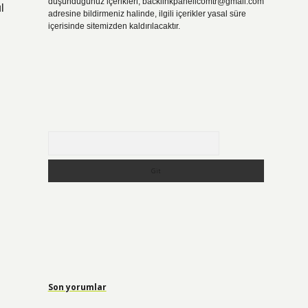
düşündüğünüz içerikleri,
backlinkpanelicomtr@gmail.com
l
adresine bildirmeniz halinde, ilgili içerikler yasal süre
içerisinde sitemizden kaldırılacaktır.
Arama
Son yorumlar