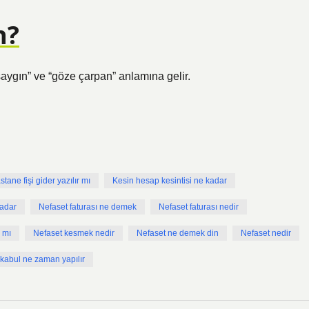
n?
saygın” ve “göze çarpan” anlamına gelir.
stane fişi gider yazılır mı
Kesin hesap kesintisi ne kadar
kadar
Nefaset faturası ne demek
Nefaset faturası nedir
r mı
Nefaset kesmek nedir
Nefaset ne demek din
Nefaset nedir
 kabul ne zaman yapılır