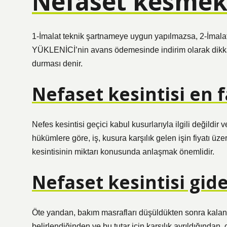
Nefaset kesmek
1-İmalat teknik şartnameye uygun yapılmazsa, 2-İmalat s
YÜKLENİCİ’nin avans ödemesinde indirim olarak dikkat
durması denir.
Nefaset kesintisi en 
Nefes kesintisi geçici kabul kusurlarıyla ilgili değildir 
hükümlere göre, iş, kusura karşılık gelen işin fiyatı üzer
kesintisinin miktarı konusunda anlaşmak önemlidir.
Nefaset kesintisi gide
Öte yandan, bakım masrafları düşüldükten sonra kalan t
belirlendiğinden ve bu tutar için karşılık ayrıldığından