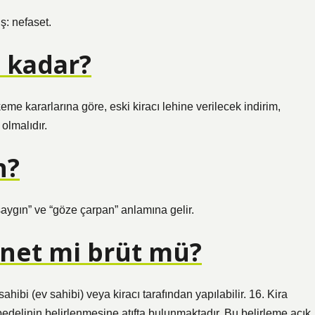
ş: nefaset.
e kadar?
e kararlarına göre, eski kiracı lehine verilecek indirim,
olmalıdır.
n?
saygın” ve “göze çarpan” anlamına gelir.
i net mi brüt mü?
ahibi (ev sahibi) veya kiracı tarafından yapılabilir. 16. Kira
 bedelinin belirlenmesine atıfta bulunmaktadır. Bu belirleme açık,