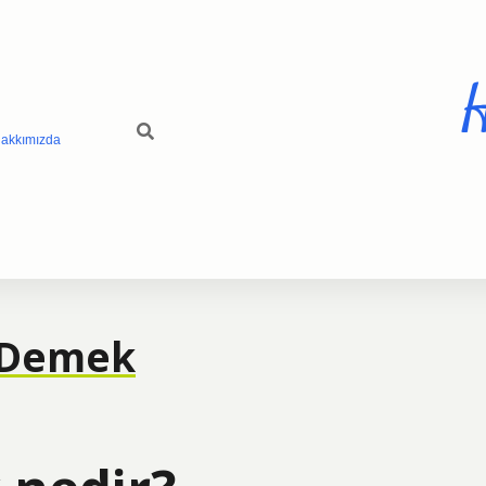
H
akkımızda
 Demek