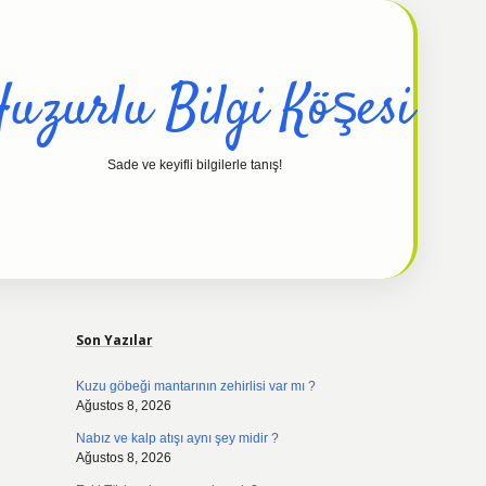
uzurlu Bilgi Köşesi
Sade ve keyifli bilgilerle tanış!
Sidebar
hiltonbet güncel
tul
Son Yazılar
Kuzu göbeği mantarının zehirlisi var mı ?
Ağustos 8, 2026
Nabız ve kalp atışı aynı şey midir ?
Ağustos 8, 2026