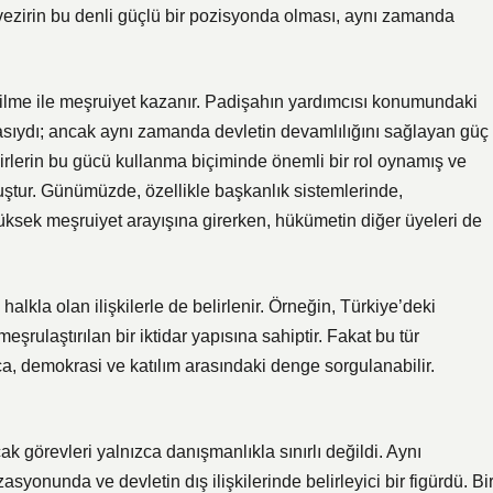
 vezirin bu denli güçlü bir pozisyonda olması, aynı zamanda
dilme ile meşruiyet kazanır. Padişahın yardımcısı konumundaki
masıydı; ancak aynı zamanda devletin devamlılığını sağlayan güç
ezirlerin bu gücü kullanma biçiminde önemli bir rol oynamış ve
ştur. Günümüzde, özellikle başkanlık sistemlerinde,
sek meşruiyet arayışına girerken, hükümetin diğer üyeleri de
alkla olan ilişkilerle de belirlenir. Örneğin, Türkiye’deki
şrulaştırılan bir iktidar yapısına sahiptir. Fakat bu tür
ça, demokrasi ve katılım arasındaki denge sorgulanabilir.
 görevleri yalnızca danışmanlıkla sınırlı değildi. Aynı
syonunda ve devletin dış ilişkilerinde belirleyici bir figürdü. Bi