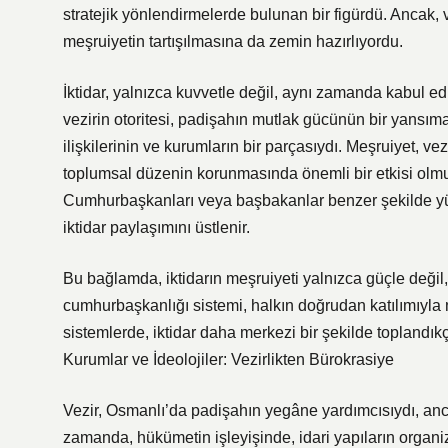
stratejik yönlendirmelerde bulunan bir figürdü. Ancak,
meşruiyetin tartışılmasına da zemin hazırlıyordu.
İktidar, yalnızca kuvvetle değil, aynı zamanda kabul e
vezirin otoritesi, padişahın mutlak gücünün bir yansı
ilişkilerinin ve kurumların bir parçasıydı. Meşruiyet, v
toplumsal düzenin korunmasında önemli bir etkisi olmu
Cumhurbaşkanları veya başbakanlar benzer şekilde yük
iktidar paylaşımını üstlenir.
Bu bağlamda, iktidarın meşruiyeti yalnızca güçle değil, h
cumhurbaşkanlığı sistemi, halkın doğrudan katılımıyla me
sistemlerde, iktidar daha merkezi bir şekilde toplandık
Kurumlar ve İdeolojiler: Vezirlikten Bürokrasiye
Vezir, Osmanlı’da padişahın yegâne yardımcısıydı, ancak
zamanda, hükümetin işleyişinde, idari yapıların organiza