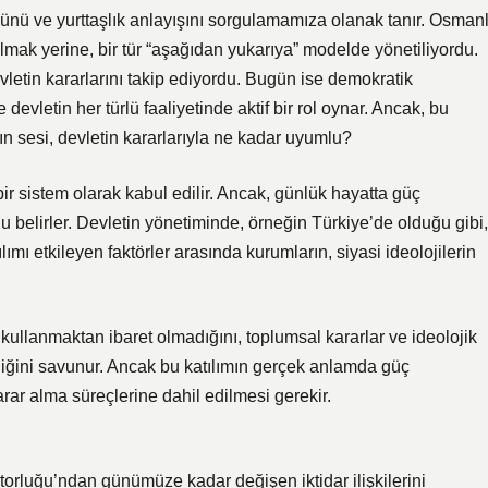
nü ve yurttaşlık anlayışını sorgulamamıza olanak tanır. Osmanl
mak yerine, bir tür “aşağıdan yukarıya” modelde yönetiliyordu.
vletin kararlarını takip ediyordu. Bugün ise demokratik
 devletin her türlü faaliyetinde aktif bir rol oynar. Ancak, bu
n sesi, devletin kararlarıyla ne kadar uyumlu?
bir sistem olarak kabul edilir. Ancak, günlük hayatta güç
unu belirler. Devletin yönetiminde, örneğin Türkiye’de olduğu gibi,
ılımı etkileyen faktörler arasında kurumların, siyasi ideolojilerin
 kullanmaktan ibaret olmadığını, toplumsal kararlar ve ideolojik
erdiğini savunur. Ancak bu katılımın gerçek anlamda güç
rar alma süreçlerine dahil edilmesi gerekir.
torluğu’ndan günümüze kadar değişen iktidar ilişkilerini